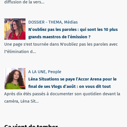
diffusion de la vers...
DOSSIER - THEMA
,
Médias
N’oubliez pas les paroles : qui sont les 10 plus
grands maestros de l’émission ?
Une page s'est tournée dans N'oubliez pas les paroles avec
l''élimination d...
A LA UNE
,
People
Léna Situations se paye l’Accor Arena pour le
final de ses Vlogs d’août : on vous dit tout
Après dix étés passés à documenter son quotidien devant la
caméra, Léna Sit...