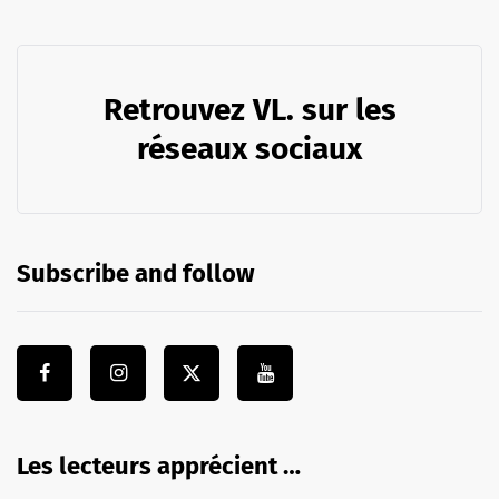
Retrouvez VL. sur les
réseaux sociaux
Subscribe and follow
Les lecteurs apprécient …