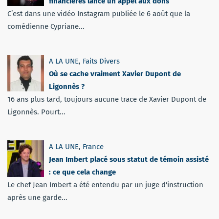
financières lance un appel aux dons
C’est dans une vidéo Instagram publiée le 6 août que la
comédienne Cypriane...
A LA UNE
,
Faits Divers
Où se cache vraiment Xavier Dupont de
Ligonnès ?
16 ans plus tard, toujours aucune trace de Xavier Dupont de
Ligonnès. Pourt...
A LA UNE
,
France
Jean Imbert placé sous statut de témoin assisté
: ce que cela change
Le chef Jean Imbert a été entendu par un juge d'instruction
après une garde...