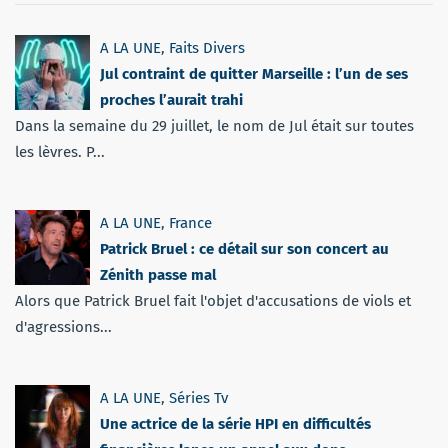
A LA UNE
,
Faits Divers
Jul contraint de quitter Marseille : l’un de ses
proches l’aurait trahi
Dans la semaine du 29 juillet, le nom de Jul était sur toutes
les lèvres. P...
A LA UNE
,
France
Patrick Bruel : ce détail sur son concert au
Zénith passe mal
Alors que Patrick Bruel fait l'objet d'accusations de viols et
d'agressions...
A LA UNE
,
Séries Tv
Une actrice de la série HPI en difficultés