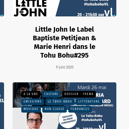
Little John le Label
Baptiste Petitjean &
Marie Henri dans le
Tohu Bohu#295
9 juin 2020
A LA UNE
CULTURE
DOSSIER - THEMA
EMISSIONS
LE TØHU-BØHU
LITTÉRATURE
MUSIQUE
NON CLASSÉ
TENDANCES