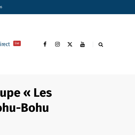
ns
direct
live
oupe « Les
Tohu-Bohu