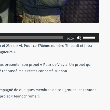
Utilisez
00:00
les
h et 23h sur vl. Pour ce 170ème numéro Thibault et Juba
flèches
ngueurs ».
haut/bas
pour
ous présenter son projet « Pour de Vray » Un projet qui
augmenter
té repoussé mais restez connecté sur son
ou
diminuer
le
compagné de quelques membres de son groupe les tontons
volume.
r projet « Monochrome ».