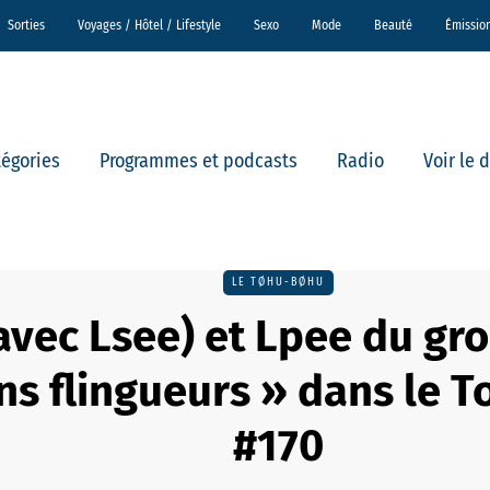
Sorties
Voyages / Hôtel / Lifestyle
Sexo
Mode
Beauté
Émissio
tégories
Programmes et podcasts
Radio
Voir le 
LE TØHU-BØHU
avec Lsee) et Lpee du gr
ns flingueurs » dans le 
#170