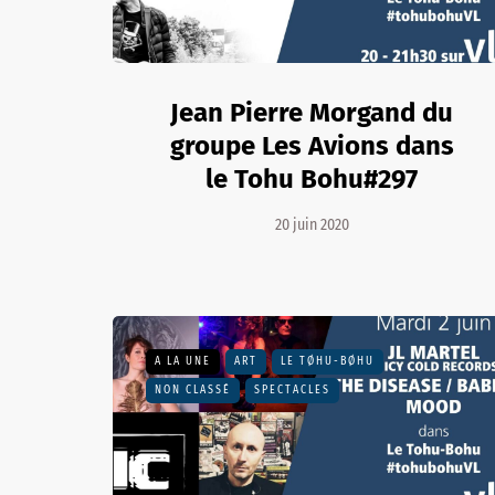
Jean Pierre Morgand du
groupe Les Avions dans
le Tohu Bohu#297
20 juin 2020
A LA UNE
ART
LE TØHU-BØHU
NON CLASSÉ
SPECTACLES