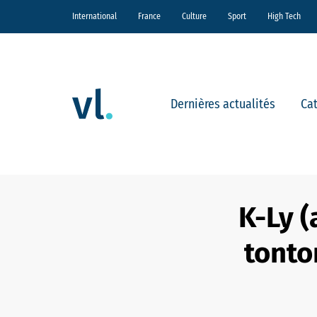
International
France
Culture
Sport
High Tech
Dernières actualités
Ca
K-Ly (
tonto