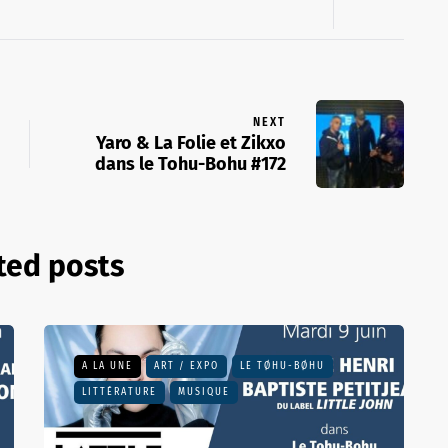
NEXT
Yaro & La Folie et Zikxo
dans le Tohu-Bohu #172
ted posts
A LA UNE
ART / EXPO
LE TØHU-BØHU
LITTÉRATURE
MUSIQUE