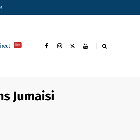
ns
direct
live
ins Jumaisi