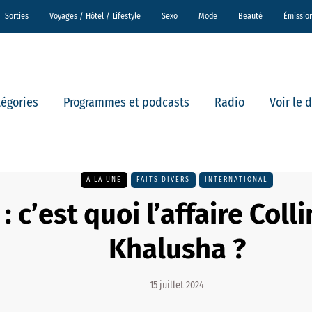
Sorties
Voyages / Hôtel / Lifestyle
Sexo
Mode
Beauté
Émissio
tégories
Programmes et podcasts
Radio
Voir le 
A LA UNE
FAITS DIVERS
INTERNATIONAL
: c’est quoi l’affaire Coll
Khalusha ?
15 juillet 2024