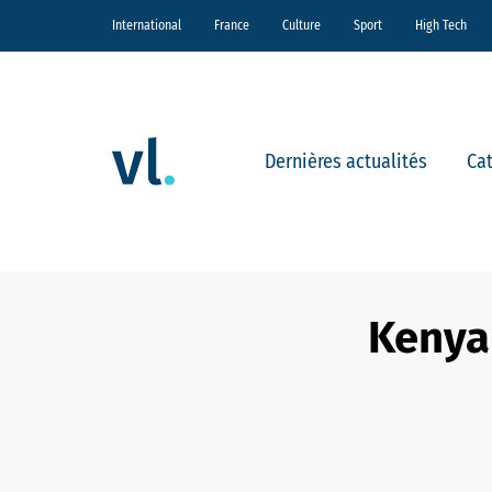
International
France
Culture
Sport
High Tech
Dernières actualités
Ca
Kenya 