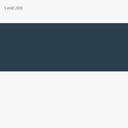
5 août 2026
Qui sommes-nous ?
Nos programmes 📺
Mentions légales
Contact
Recrutement
VL-Media.fr | 2012 - 2020