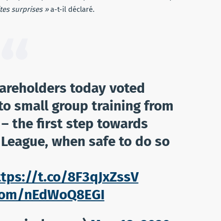
tes surprises »
a-t-il déclaré.
areholders today voted
to small group training from
– the first step towards
 League, when safe to do so
ttps://t.co/8F3qJxZssV
r.com/nEdWoQ8EGI