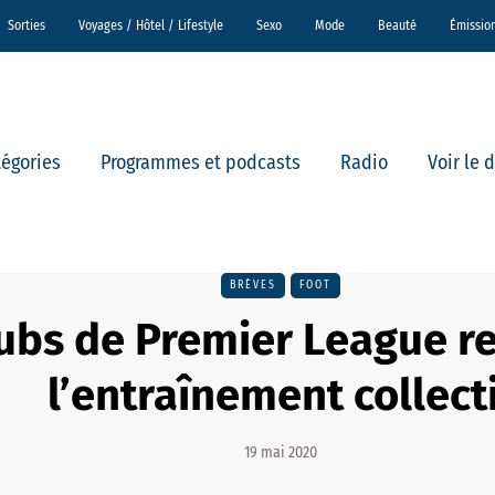
Sorties
Voyages / Hôtel / Lifestyle
Sexo
Mode
Beauté
Émissio
tégories
Programmes et podcasts
Radio
Voir le 
BRÈVES
FOOT
lubs de Premier League r
l’entraînement collecti
19 mai 2020