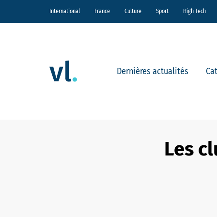
International
France
Culture
Sport
High Tech
Dernières actualités
Ca
Les c