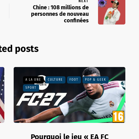
NEXT
Chine : 108 millions de
personnes de nouveau
confinées
ted posts
A LA UNE
CULTURE
FOOT
POP & GEEK
SPORT
Pourquoi le jeu « EA FC