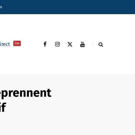
ns
direct
live
eprennent
f