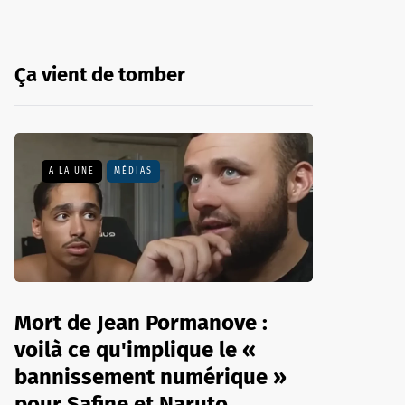
Ça vient de tomber
A LA UNE
MÉDIAS
Mort de Jean Pormanove :
voilà ce qu'implique le «
bannissement numérique »
pour Safine et Naruto