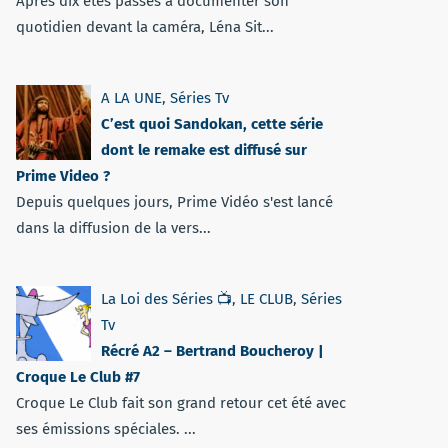
Après dix étés passés à documenter son
quotidien devant la caméra, Léna Sit...
A LA UNE
,
Séries Tv
C’est quoi Sandokan, cette série
dont le remake est diffusé sur
Prime Video ?
Depuis quelques jours, Prime Vidéo s'est lancé
dans la diffusion de la vers...
La Loi des Séries 📺
,
LE CLUB
,
Séries
Tv
Récré A2 – Bertrand Boucheroy |
Croque Le Club #7
Croque Le Club fait son grand retour cet été avec
ses émissions spéciales. ...