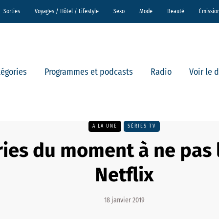
Sorties
Voyages / Hôtel / Lifestyle
Sexo
Mode
Beauté
Émissio
tégories
Programmes et podcasts
Radio
Voir le 
A LA UNE
SÉRIES TV
ries du moment à ne pas 
Netflix
18 janvier 2019