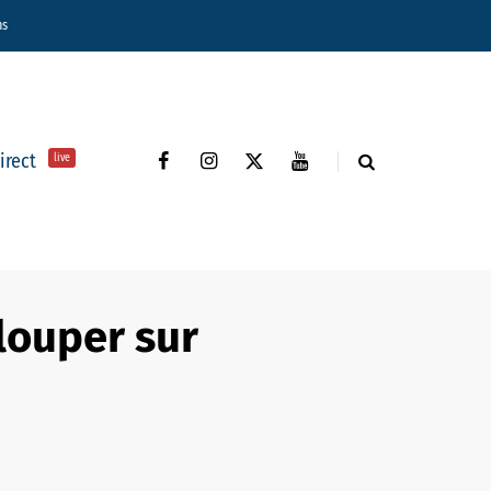
ns
direct
live
louper sur