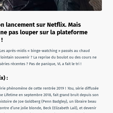
n lancement sur Netflix. Mais
à ne pas louper sur la plateforme
 !
 Les après-midis « binge-watching » passés au chaud
lointain souvenir ? La reprise du boulot ou des cours ne
ries récentes ? Pas de panique, VL a fait le tri !
x) :
 série phénomène de cette rentrée 2019 !
You
, série diffusée
ne Lifetime en septembre 2018, fait grand bruit depuis son
l’histoire de Joe Goldberg (Penn Badgley), un libraire beau
ntre d’une jolie blonde, Beck (Elizabeth Lail), et devenir