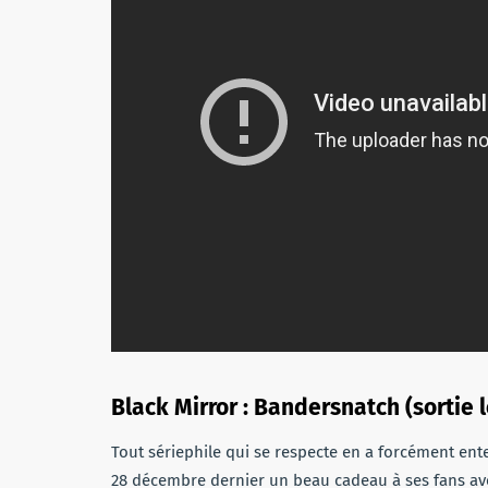
Black Mirror : Bandersnatch (sortie 
Tout sériephile qui se respecte en a forcément en
28 décembre dernier un beau cadeau à ses fans ave