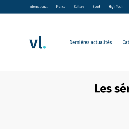
International
France
Culture
Sport
High Tech
Dernières actualités
Ca
Les sé