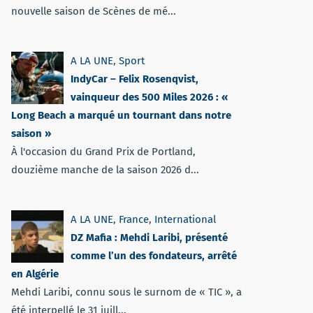
nouvelle saison de Scènes de mé...
A LA UNE
,
Sport
IndyCar – Felix Rosenqvist,
vainqueur des 500 Miles 2026 : «
Long Beach a marqué un tournant dans notre
saison »
À l'occasion du Grand Prix de Portland,
douzième manche de la saison 2026 d...
A LA UNE
,
France
,
International
DZ Mafia : Mehdi Laribi, présenté
comme l’un des fondateurs, arrêté
en Algérie
Mehdi Laribi, connu sous le surnom de « TIC », a
été interpellé le 31 juill...