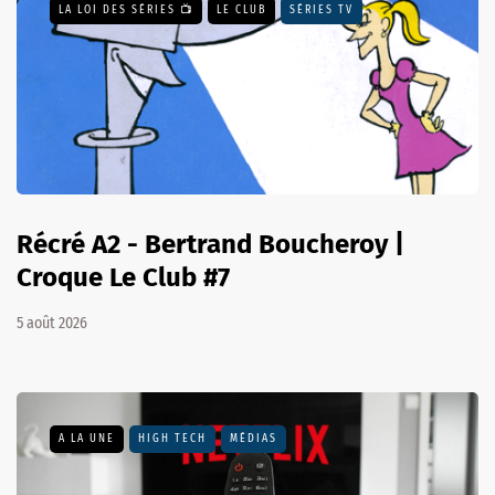
LA LOI DES SÉRIES 📺
LE CLUB
SÉRIES TV
Récré A2 - Bertrand Boucheroy |
Croque Le Club #7
5 août 2026
A LA UNE
HIGH TECH
MÉDIAS