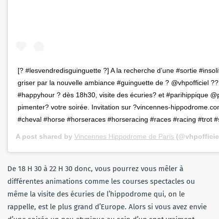
[? #lesvendredisguinguette ?] A la recherche d’une #sortie #insol
griser par la nouvelle ambiance #guinguette de ? @vhpofficiel ??
#happyhour ? dès 18h30, visite des écuries? et #parihippique @
pimenter? votre soirée. Invitation sur ?vincennes-hippodrome.c
#cheval #horse #horseraces #horseracing #races #racing #trot #
A post shared by
Vincennes Hippodrome de Paris
(@vhpofficie
De 18 H 30 à 22 H 30 donc, vous pourrez vous mêler à
différentes animations comme les courses spectacles ou
même la visite des écuries de l’hippodrome qui, on le
rappelle, est le plus grand d’Europe. Alors si vous avez envie