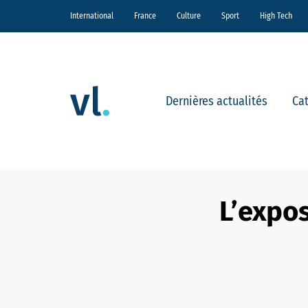
International
France
Culture
Sport
High Tech
Dernières actualités
Ca
L’expos