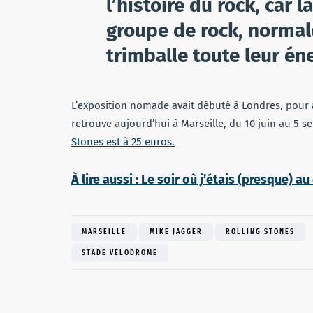
l’histoire du rock, car
groupe de rock, normale
trimballe toute leur én
L’exposition nomade avait débuté à Londres, pour a
retrouve aujourd’hui à Marseille, du 10 juin au 5 
Stones est à 25 euros.
À lire aussi : Le soir où j’étais (presque) 
MARSEILLE
MIKE JAGGER
ROLLING STONES
STADE VÉLODROME