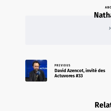
AB
Nath
J
PREVIOUS
David Azencot, invité des
Actuvores #33
Rela