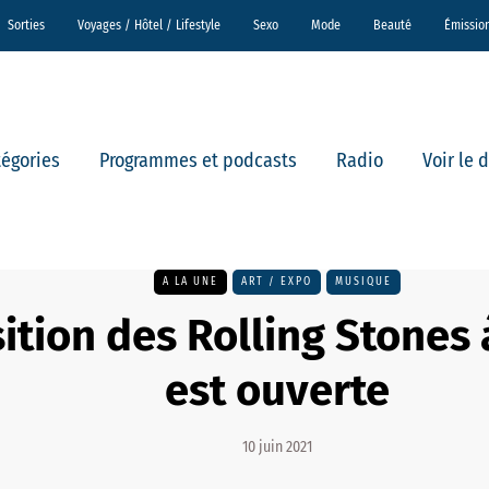
Sorties
Voyages / Hôtel / Lifestyle
Sexo
Mode
Beauté
Émissio
tégories
Programmes et podcasts
Radio
Voir le 
A LA UNE
ART / EXPO
MUSIQUE
ition des Rolling Stones 
est ouverte
10 juin 2021