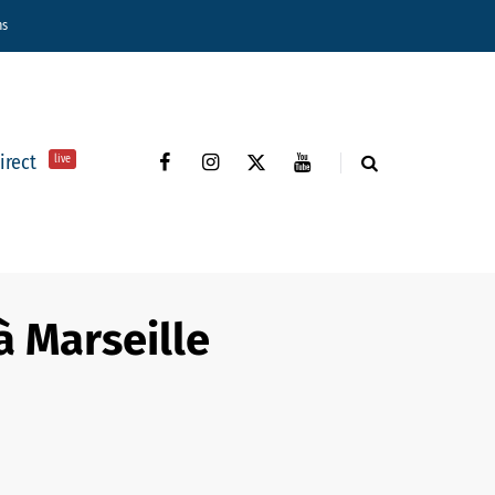
ns
direct
live
à Marseille