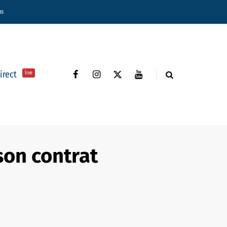
ns
direct
live
son contrat