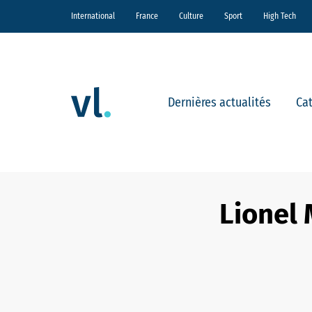
International
France
Culture
Sport
High Tech
Dernières actualités
Ca
Lionel 