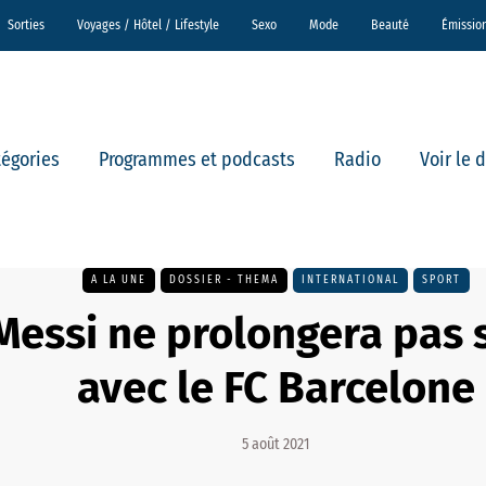
Sorties
Voyages / Hôtel / Lifestyle
Sexo
Mode
Beauté
Émissio
tégories
Programmes et podcasts
Radio
Voir le 
A LA UNE
DOSSIER - THEMA
INTERNATIONAL
SPORT
Messi ne prolongera pas 
avec le FC Barcelone
5 août 2021