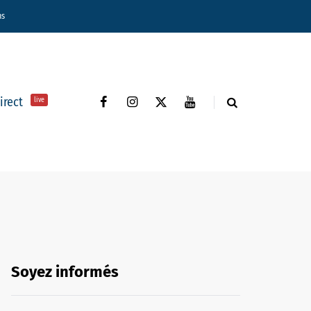
ns
direct
live
Soyez informés