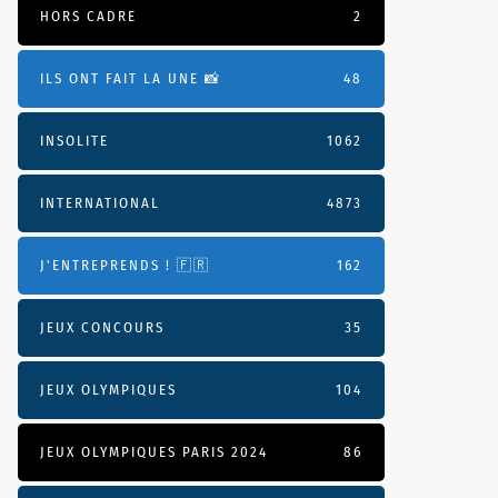
HORS CADRE
2
ILS ONT FAIT LA UNE 📸
48
INSOLITE
1062
INTERNATIONAL
4873
J'ENTREPRENDS ! 🇫🇷
162
JEUX CONCOURS
35
JEUX OLYMPIQUES
104
JEUX OLYMPIQUES PARIS 2024
86