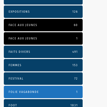
EXPOSITIONS
126
FACE AUX JEUNES
60
FACE AUX JEUNES
1
FAITS DIVERS
491
FEMMES
153
FESTIVAL
72
FOLIE VAGABONDE
1
FOOT
1831