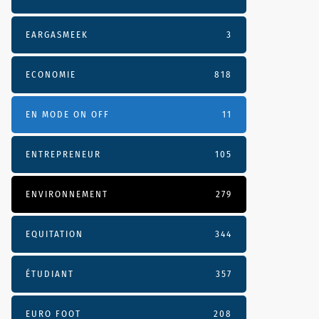
EARGASMEEK
3
ECONOMIE
818
EN MODE ON OFF
11
ENTREPRENEUR
105
ENVIRONNEMENT
279
EQUITATION
344
ÉTUDIANT
357
EURO FOOT
208