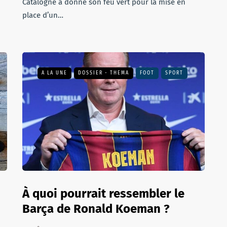
Catalogne a donné son feu vert pour la mise en
place d’un…
A LA UNE
DOSSIER - THEMA
FOOT
SPORT
À quoi pourrait ressembler le
Barça de Ronald Koeman ?