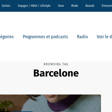
Sorties
Voyages / Hôtel / Lifestyle
Sexo
Mode
Beauté
Émissio
tégories
Programmes et podcasts
Radio
Voir le 
BROWSING TAG
Barcelone