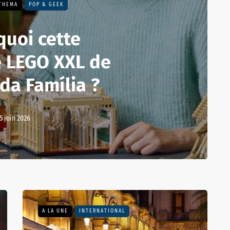
 THEMA
POP & GEEK
quoi cette
 LEGO XXL de
da Família ?
5 juin 2026
A LA UNE
INTERNATIONAL