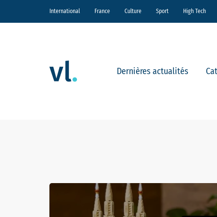
International
France
Culture
Sport
High Tech
Dernières actualités
Ca