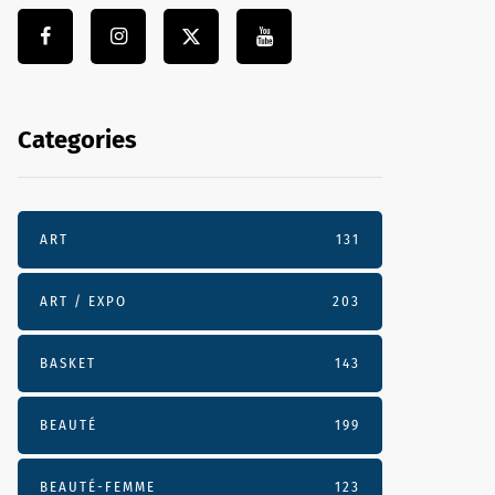
Categories
ART
131
ART / EXPO
203
BASKET
143
BEAUTÉ
199
BEAUTÉ-FEMME
123