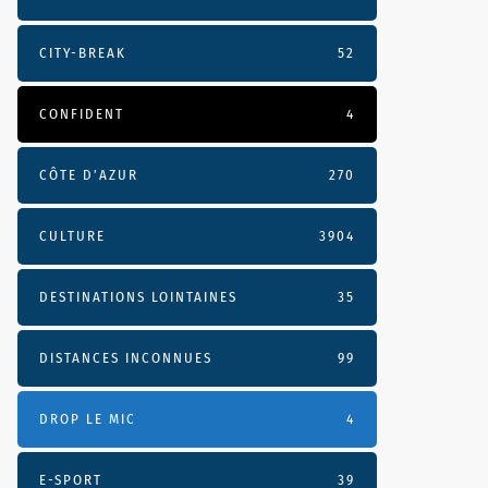
CITY-BREAK
52
CONFIDENT
4
CÔTE D’AZUR
270
CULTURE
3904
DESTINATIONS LOINTAINES
35
DISTANCES INCONNUES
99
DROP LE MIC
4
E-SPORT
39