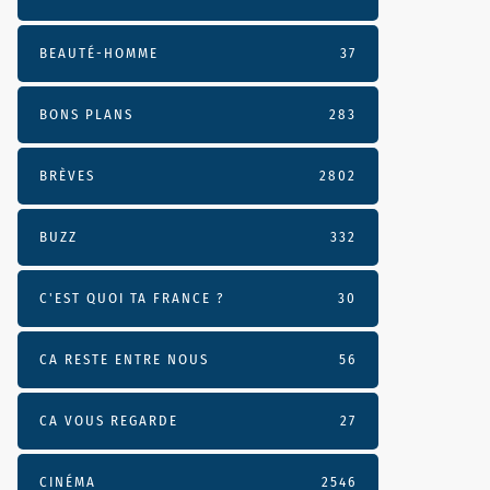
BEAUTÉ-HOMME
37
BONS PLANS
283
BRÈVES
2802
BUZZ
332
C'EST QUOI TA FRANCE ?
30
CA RESTE ENTRE NOUS
56
CA VOUS REGARDE
27
CINÉMA
2546