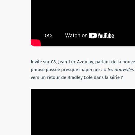
Invité sur C8, Jean-Luc Azoulay, parlant de la nouve
phrase passée presque inaperçue : «
les nouvelles
vers un retour de Bradley Cole dans la série ?