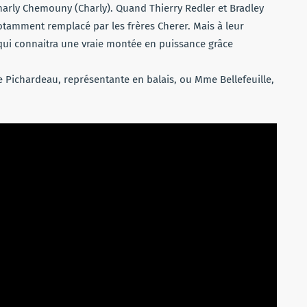
harly Chemouny (Charly). Quand Thierry Redler et Bradley
 notamment remplacé par les frères Cherer. Mais à leur
qui connaitra une vraie montée en puissance grâce
 Pichardeau, représentante en balais, ou Mme Bellefeuille,