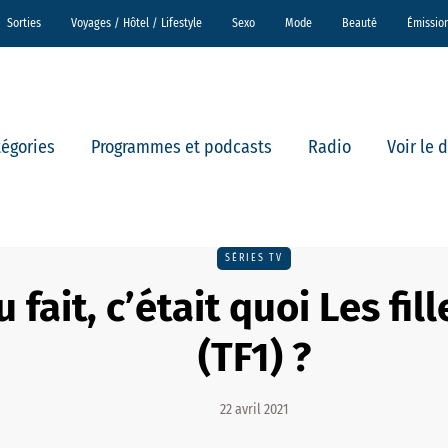
Sorties
Voyages / Hôtel / Lifestyle
Sexo
Mode
Beauté
Émissio
tégories
Programmes et podcasts
Radio
Voir le 
SÉRIES TV
 fait, c’était quoi Les fil
(TF1) ?
22 avril 2021