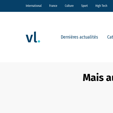
International
France
Culture
Sport
High Tech
Dernières actualités
Ca
Mais au