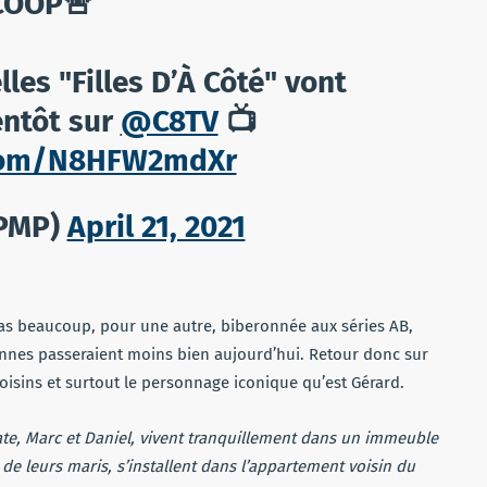
COOP🚨
les "Filles D’À Côté" vont
entôt sur
@C8TV
📺
.com/N8HFW2mdXr
PMP)
April 21, 2021
pas beaucoup, pour une autre, biberonnée aux séries AB,
annes passeraient moins bien aujourd’hui. Retour donc sur
 voisins et surtout le personnage iconique qu’est Gérard.
ate, Marc et Daniel, vivent tranquillement dans un immeuble
e leurs maris, s’installent dans l’appartement voisin du