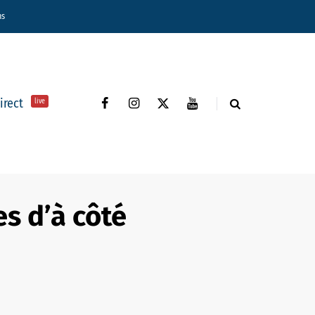
ns
direct
live
les d’à côté