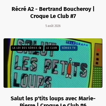
Récré A2 - Bertrand Boucheroy |
Croque Le Club #7
5 août 2026
LA LOI DES SÉRIES 📺
LE CLUB
SÉRIES TV
Salut les p'tits loups avec Marie-
Pierre | Croque Le Club #6