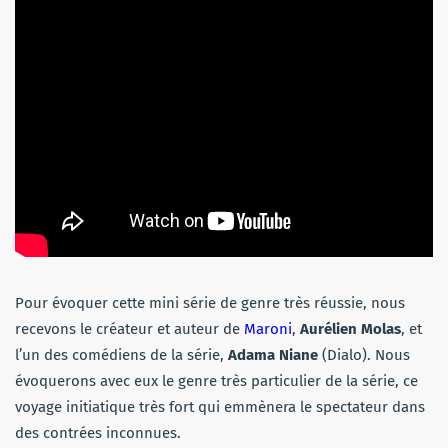
Pour évoquer cette mini série de genre très réussie, nous
recevons le créateur et auteur de
Maroni
,
Aurélien Molas
, et
l’un des comédiens de la série,
Adama Niane
(Dialo). Nous
évoquerons avec eux le genre très particulier de la série, ce
voyage initiatique très fort qui emmènera le spectateur dans
des contrées inconnues.