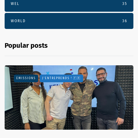
WEL
35
WORLD
36
Popular posts
EMISSIONS
J'ENTREPRENDS ! 🇫🇷