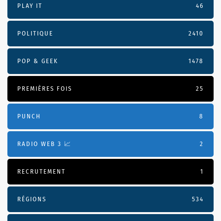
PLAY IT
46
POLITIQUE
2410
POP & GEEK
1478
PREMIÈRES FOIS
25
PUNCH
8
RADIO WEB 3 📈
2
RECRUTEMENT
1
RÉGIONS
534