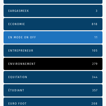
EARGASMEEK
3
ECONOMIE
818
EN MODE ON OFF
11
ENTREPRENEUR
105
ENVIRONNEMENT
279
EQUITATION
344
ÉTUDIANT
357
EURO FOOT
208