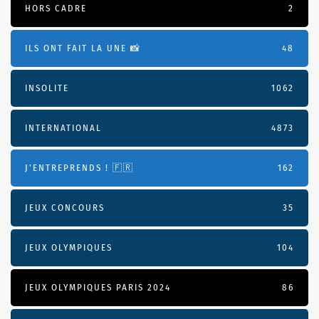
HORS CADRE
2
ILS ONT FAIT LA UNE 📸
48
INSOLITE
1062
INTERNATIONAL
4873
J'ENTREPRENDS ! 🇫🇷
162
JEUX CONCOURS
35
JEUX OLYMPIQUES
104
JEUX OLYMPIQUES PARIS 2024
86