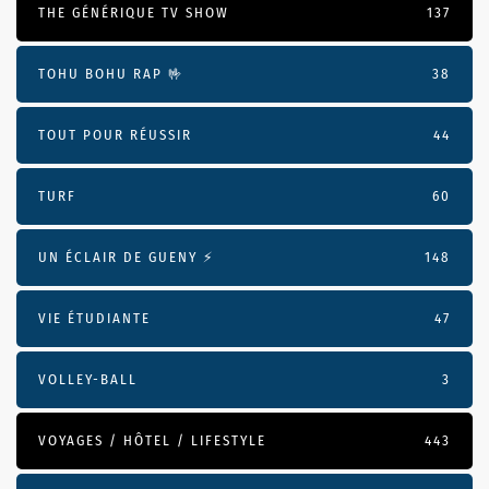
THE GÉNÉRIQUE TV SHOW
137
TOHU BOHU RAP 🤟
38
TOUT POUR RÉUSSIR
44
TURF
60
UN ÉCLAIR DE GUENY ⚡️
148
VIE ÉTUDIANTE
47
VOLLEY-BALL
3
VOYAGES / HÔTEL / LIFESTYLE
443