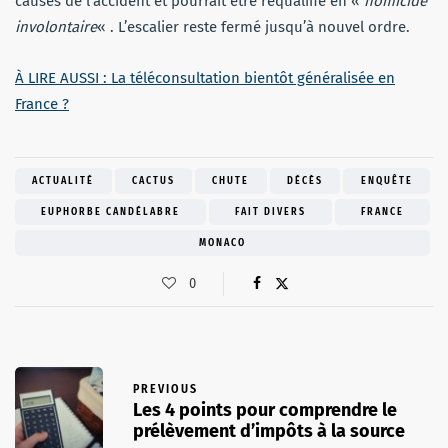
causes de l’accident et pourrait être requalifié en «
homicide
involontaire
« . L’escalier reste fermé jusqu’à nouvel ordre.
À LIRE AUSSI : La téléconsultation bientôt généralisée en
France ?
ACTUALITÉ
CACTUS
CHUTE
DÉCÈS
ENQUÊTE
EUPHORBE CANDÉLABRE
FAIT DIVERS
FRANCE
MONACO
0
PREVIOUS
Les 4 points pour comprendre le
prélèvement d’impôts à la source