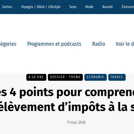
Sorties
Voyages / Hôtel / Lifestyle
Sexo
Mode
Beauté
Émissio
tégories
Programmes et podcasts
Radio
Voir le 
A LA UNE
DOSSIER - THEMA
ECONOMIE
FRANCE
s 4 points pour compren
élèvement d’impôts à la 
11 mai 2018