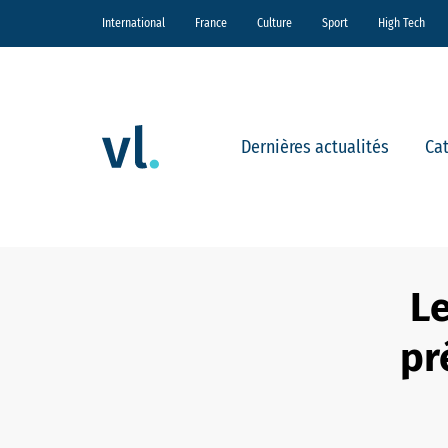
International
France
Culture
Sport
High Tech
Dernières actualités
Ca
Le
pr