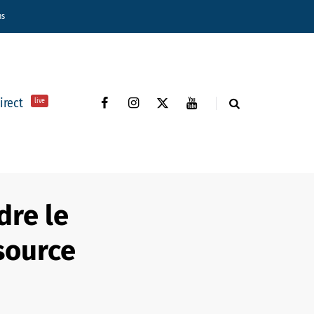
ns
direct
live
dre le
source