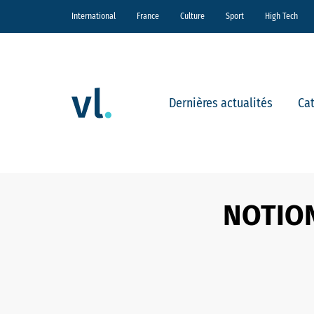
International
France
Culture
Sport
High Tech
Dernières actualités
Ca
NOTION