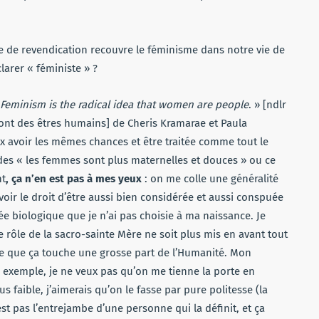
e de revendication recouvre le féminisme dans notre vie de
larer « féministe » ?
Feminism is the radical idea that women are people
. » [ndlr
sont des êtres humains] de Cheris Kramarae et Paula
ux avoir les mêmes chances et être traitée comme tout le
 « les femmes sont plus maternelles et douces » ou ce
nt
, ça n’en est pas à mes yeux
: on me colle une généralité
avoir le droit d’être aussi bien considérée et aussi conspuée
biologique que je n’ai pas choisie à ma naissance. Je
e rôle de la sacro-sainte Mère ne soit plus mis en avant tout
arce que ça touche une grosse part de l’Humanité. Mon
r exemple, je ne veux pas qu’on me tienne la porte en
 faible, j’aimerais qu’on le fasse par pure politesse (la
est pas l’entrejambe d’une personne qui la définit, et ça