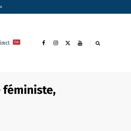
ns
direct
live
 féministe,