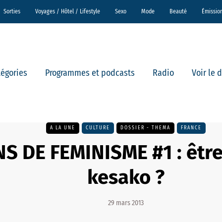
Sorties
Voyages / Hôtel / Lifestyle
Sexo
Mode
Beauté
Émissio
tégories
Programmes et podcasts
Radio
Voir le 
A LA UNE
CULTURE
DOSSIER - THEMA
FRANCE
S DE FEMINISME #1 : être
kesako ?
29 mars 2013