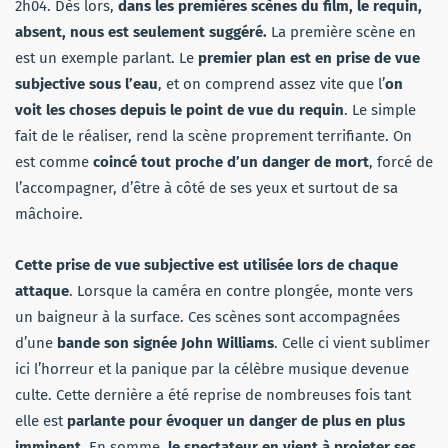
2h04. Dès lors,
dans les premières scènes du film, le requin,
absent, nous est seulement
suggéré.
La première scène en
est un exemple parlant. Le
premier plan est en prise de vue
subjective sous l’eau
, et on comprend assez vite que l’
on
voit les choses depuis le point de vue du requin
. Le simple
fait de le réaliser, rend la scène proprement terrifiante. On
est comme
coincé tout proche d’un danger de mort
, forcé de
l’accompagner, d’être à côté de ses yeux et surtout de sa
mâchoire.
Cette prise de vue subjective est utilisée lors de chaque
attaque
. Lorsque la caméra en contre plongée, monte vers
un baigneur à la surface. Ces scènes sont accompagnées
d’une
bande son signée John Williams
. Celle ci vient sublimer
ici l’horreur et la panique par la célèbre musique devenue
culte. Cette dernière a été reprise de nombreuses fois tant
elle est
parlante pour évoquer un danger de plus en plus
imminent
. En somme,
le spectateur en vient à projeter ses