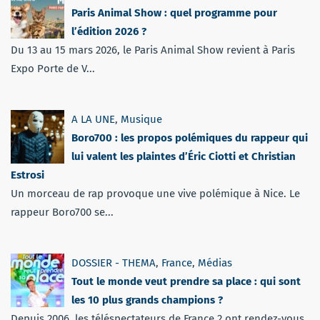
Paris Animal Show : quel programme pour
l’édition 2026 ?
Du 13 au 15 mars 2026, le Paris Animal Show revient à Paris
Expo Porte de V...
A LA UNE
,
Musique
Boro700 : les propos polémiques du rappeur qui
lui valent les plaintes d’Éric Ciotti et Christian
Estrosi
Un morceau de rap provoque une vive polémique à Nice. Le
rappeur Boro700 se...
DOSSIER - THEMA
,
France
,
Médias
Tout le monde veut prendre sa place : qui sont
les 10 plus grands champions ?
Depuis 2006, les téléspectateurs de France 2 ont rendez-vous