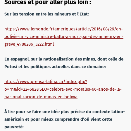
Sources et pour aller plus loin :
Sur
les
tension
entre
les
mineurs
et
l’Etat:
https://www.lemonde.fr/ameriques/article/2016/08/26/en-
bolivie-un-vice-ministre-battu-a-mort-par-des-mineurs-en-
greve_4988286_3222.html
En
espagnol
,
sur
la
nationalisation
des
mines
,
dont
celle
de
Potosi
et
les
politiques
actuelles
dans
ce
domaine:
https://www.prensa-latina.cu/index.php?
o=rn&id=224682&SEO=celebra-evo-morales-66-anos-de-la-
nacionalizacion-de-minas-en-bolivia
À
lire pour se faire une idée plus précise du contexte latino-
américain et pour mieux comprendre d’où vient cette
pauvreté: