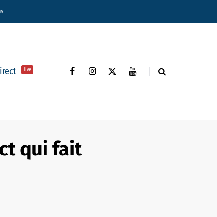
ns
direct
live
t qui fait