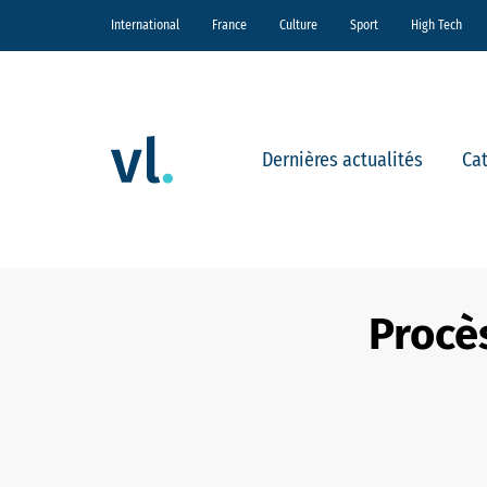
International
France
Culture
Sport
High Tech
Dernières actualités
Ca
Procès