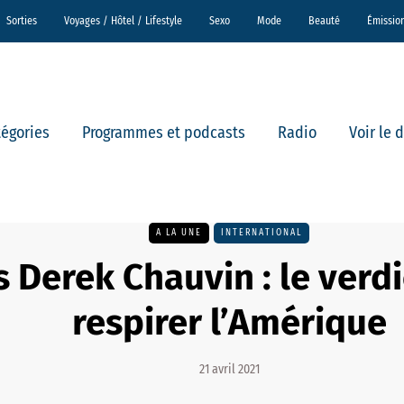
Sorties
Voyages / Hôtel / Lifestyle
Sexo
Mode
Beauté
Émissio
tégories
Programmes et podcasts
Radio
Voir le 
A LA UNE
INTERNATIONAL
 Derek Chauvin : le verdic
respirer l’Amérique
21 avril 2021