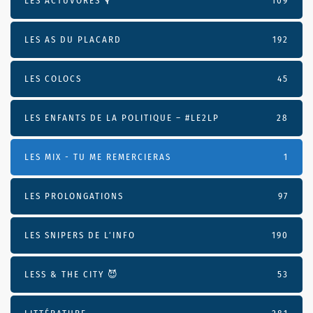
LES ACTUVORES 🎙
109
LES AS DU PLACARD
192
LES COLOCS
45
LES ENFANTS DE LA POLITIQUE – #LE2LP
28
LES MIX - TU ME REMERCIERAS
1
LES PROLONGATIONS
97
LES SNIPERS DE L’INFO
190
LESS & THE CITY 😈
53