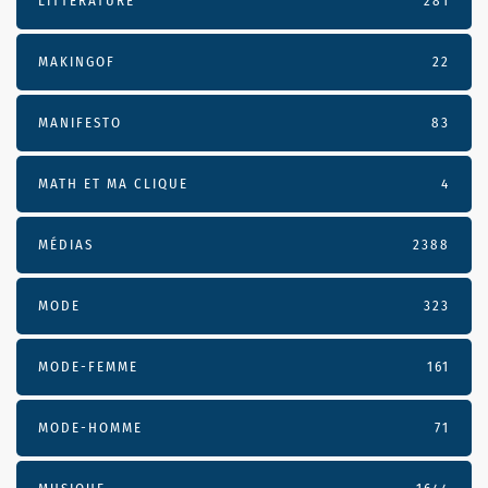
LITTÉRATURE
281
MAKINGOF
22
MANIFESTO
83
MATH ET MA CLIQUE
4
MÉDIAS
2388
MODE
323
MODE-FEMME
161
MODE-HOMME
71