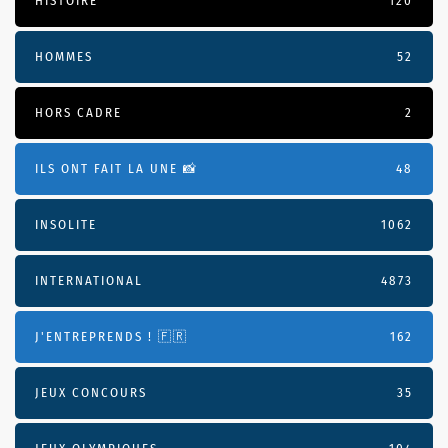
HISTOIRE
120
HOMMES
52
HORS CADRE
2
ILS ONT FAIT LA UNE 📸
48
INSOLITE
1062
INTERNATIONAL
4873
J'ENTREPRENDS ! 🇫🇷
162
JEUX CONCOURS
35