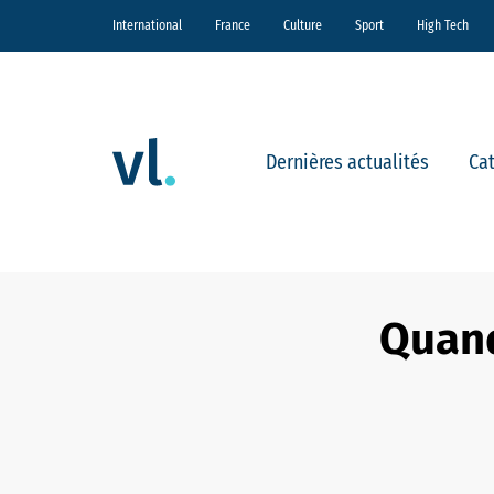
International
France
Culture
Sport
High Tech
Dernières actualités
Ca
Quand