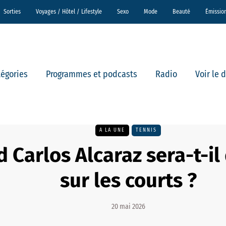
Sorties
Voyages / Hôtel / Lifestyle
Sexo
Mode
Beauté
Émissio
tégories
Programmes et podcasts
Radio
Voir le 
A LA UNE
TENNIS
 Carlos Alcaraz sera-t-il
sur les courts ?
20 mai 2026