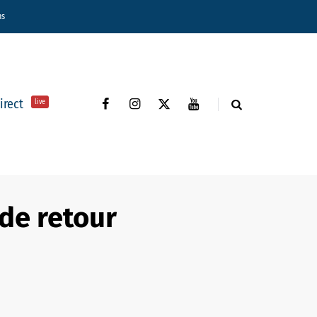
ns
direct
live
 de retour