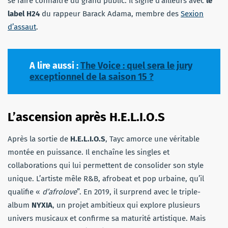
se faire connaître du grand public. Il signe d’ailleurs avec
le
label H24
du rappeur Barack Adama, membre des
Sexion
d’assaut
.
A lire aussi :
The Voice : quel sera le jury
exceptionnel de la saison 15 ?
L’ascension après H.E.L.I.O.S
Après la sortie de
H.E.L.I.O.S
, Tayc amorce une véritable
montée en puissance. Il enchaîne les singles et
collaborations qui lui permettent de consolider son style
unique. L’artiste mêle R&B, afrobeat et pop urbaine, qu’il
qualifie «
d’afrolove
”. En 2019, il surprend avec le triple-
album
NYXIA
, un projet ambitieux qui explore plusieurs
univers musicaux et confirme sa maturité artistique. Mais