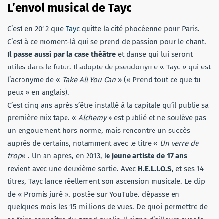
L’envol musical de Tayc
C’est en 2012 que
Tayc
quitte la cité phocéenne pour Paris.
C’est à ce moment-là qui se prend de passion pour le chant.
Il passe aussi par la case théâtre
et danse qui lui seront
utiles dans le futur. Il adopte de pseudonyme « Tayc » qui est
l’acronyme de «
Take All You Can
» (« Prend tout ce que tu
peux » en anglais).
C’est cinq ans après s’être installé à la capitale qu’il publie sa
première mix tape. «
Alchemy
» est publié et ne soulève pas
un engouement hors norme, mais rencontre un succès
auprès de certains, notamment avec le titre «
Un verre de
trop
« . Un an après, en 2013, l
e jeune artiste de 17 ans
revient avec une deuxième sortie. Avec
H.E.L.I.O.S
, et ses 14
titres, Tayc lance réellement son ascension musicale. Le clip
de « Promis juré », postée sur YouTube, dépasse en
quelques mois les 15 millions de vues. De quoi permettre de