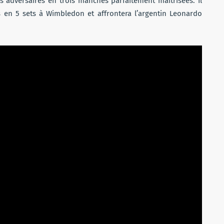
s adversaires en trois manches parfaitement maîtrisées. Il
 en 5 sets à Wimbledon et affrontera l’argentin Leonardo