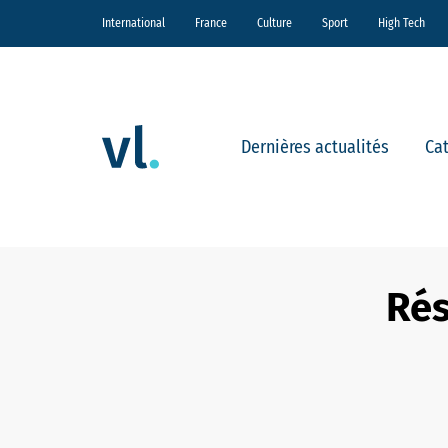
International
France
Culture
Sport
High Tech
Dernières actualités
Ca
Rés