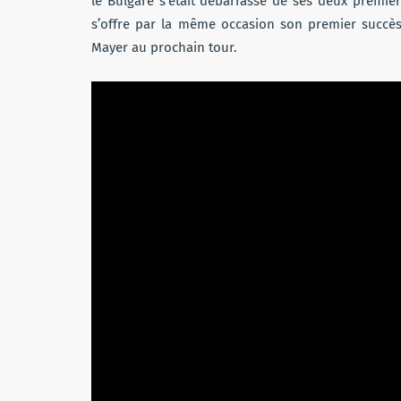
le Bulgare s’était débarrassé de ses deux premier
s’offre par la même occasion son premier succès
Mayer au prochain tour.