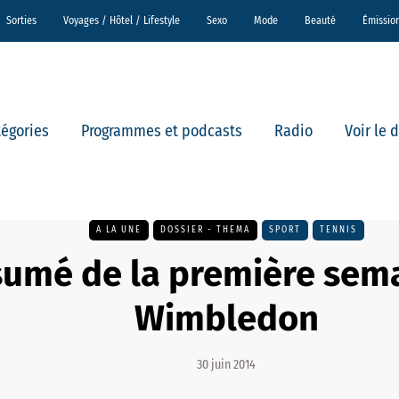
Sorties
Voyages / Hôtel / Lifestyle
Sexo
Mode
Beauté
Émissio
tégories
Programmes et podcasts
Radio
Voir le 
A LA UNE
DOSSIER - THEMA
SPORT
TENNIS
umé de la première sem
Wimbledon
30 juin 2014