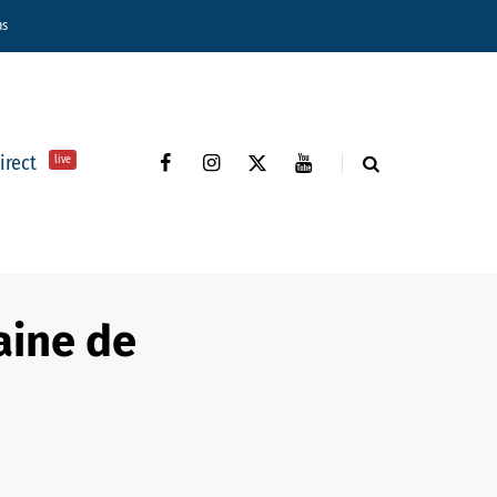
ns
direct
live
aine de