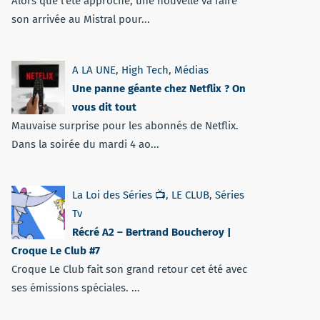
Alors que l'été approche, une nouvelle va faire
son arrivée au Mistral pour...
A LA UNE
,
High Tech
,
Médias
Une panne géante chez Netflix ? On
vous dit tout
Mauvaise surprise pour les abonnés de Netflix.
Dans la soirée du mardi 4 ao...
La Loi des Séries 📺
,
LE CLUB
,
Séries
Tv
Récré A2 – Bertrand Boucheroy |
Croque Le Club #7
Croque Le Club fait son grand retour cet été avec
ses émissions spéciales. ...