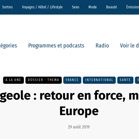
Sorties
Voyages / Hôtel / Lifestyle
Sexo
Mode
Beauté
Émissio
tégories
Programmes et podcasts
Radio
Voir le 
A LA UNE
DOSSIER - THEMA
FRANCE
INTERNATIONAL
SANTÉ
geole : retour en force,
Europe
29 août 2019