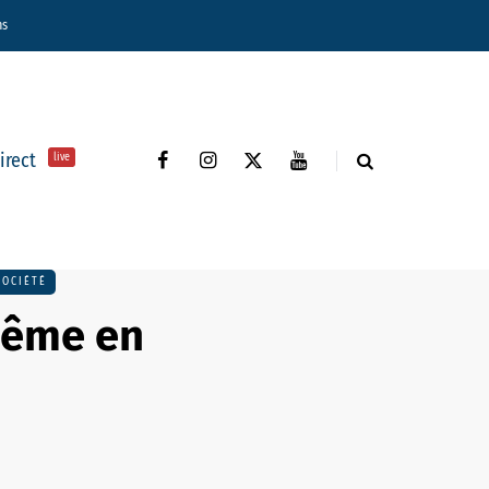
ns
direct
live
SOCIÉTÉ
 même en