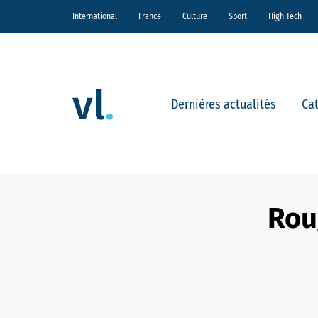
International
France
Culture
Sport
High Tech
Dernières actualités
Ca
Rou