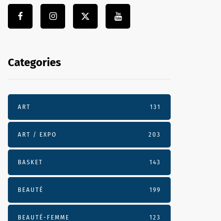
Categories
ART
131
ART / EXPO
203
BASKET
143
BEAUTÉ
199
BEAUTÉ-FEMME
123