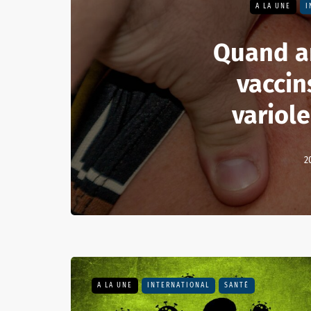
A LA UNE
I
Quand ar
vaccin
variole
2
A LA UNE
INTERNATIONAL
SANTÉ