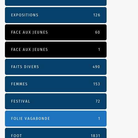
EXPOSITIONS
126
FACE AUX JEUNES
60
FACE AUX JEUNES
1
FAITS DIVERS
490
FEMMES
153
FESTIVAL
72
FOLIE VAGABONDE
1
FOOT
1831