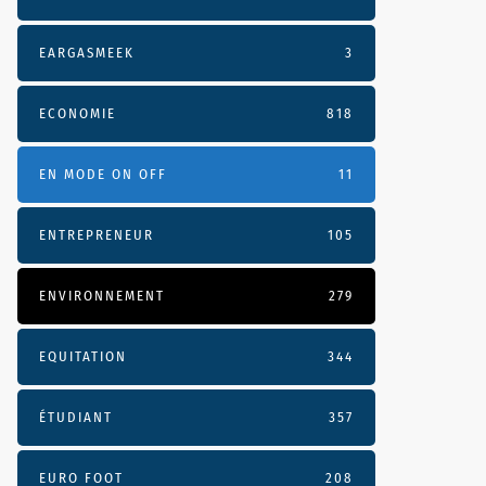
EARGASMEEK
3
ECONOMIE
818
EN MODE ON OFF
11
ENTREPRENEUR
105
ENVIRONNEMENT
279
EQUITATION
344
ÉTUDIANT
357
EURO FOOT
208