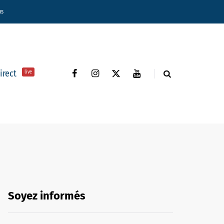
ns
direct
live
Soyez informés