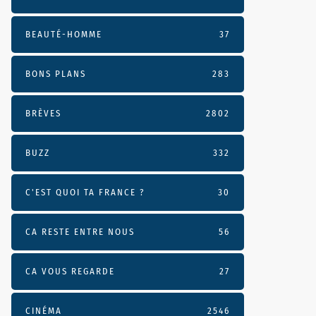
BEAUTÉ-HOMME
37
BONS PLANS
283
BRÈVES
2802
BUZZ
332
C'EST QUOI TA FRANCE ?
30
CA RESTE ENTRE NOUS
56
CA VOUS REGARDE
27
CINÉMA
2546