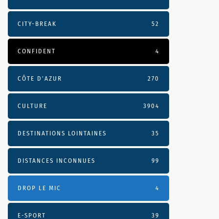
CITY-BREAK
52
CONFIDENT
4
CÔTE D’AZUR
270
CULTURE
3904
DESTINATIONS LOINTAINES
35
DISTANCES INCONNUES
99
DROP LE MIC
4
E-SPORT
39