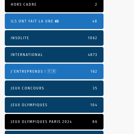
HORS CADRE
2
ILS ONT FAIT LA UNE 📸
48
INSOLITE
1062
INTERNATIONAL
4873
J'ENTREPRENDS ! 🇫🇷
162
JEUX CONCOURS
35
JEUX OLYMPIQUES
104
JEUX OLYMPIQUES PARIS 2024
86