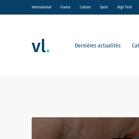
International
France
Culture
Sport
High Tech
Dernières actualités
Ca