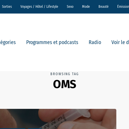
Sorties
Voyages / Hôtel / Lifestyle
Sexo
Mode
Beauté
Émissio
tégories
Programmes et podcasts
Radio
Voir le 
BROWSING TAG
OMS