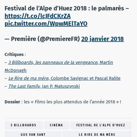
Festival de l’Alpe d’Huez 2018 : le palmarès –
https://t.co/lcJFdCKrZA
pic.twitter.com/WpwMElTaYO
— Première (@PremiereFR)
20 janvier 2018
Critiques
:
–
3 Billboards, les panneaux de la vengeance
, Martin
McDonagh
–
Le Rire de ma mère
, Colombe Savignac et Pascal Ralite
–
The Last Family
, Jan P. Matuszynski
Dossier
: les « Films les plus attendus de l’année 2018 » !
3 BILLBOARDS
CINÉMA
FESTIVAL DE L'ALPE D'HUEZ
GUS VAN SANT
LE RIRE DE MA MÈRE