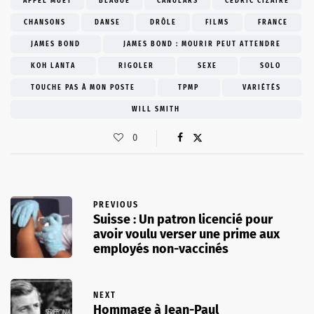
APPEL MUET
BLAGUE
CANULARS
CEDRIC CIZAIRE
CHANSONS
DANSE
DRÔLE
FILMS
FRANCE
JAMES BOND
JAMES BOND : MOURIR PEUT ATTENDRE
KOH LANTA
RIGOLER
SEXE
SOLO
TOUCHE PAS À MON POSTE
TPMP
VARIÉTÉS
WILL SMITH
0
PREVIOUS
Suisse : Un patron licencié pour
avoir voulu verser une prime aux
employés non-vaccinés
NEXT
Hommage à Jean-Paul