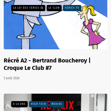
LA LOI DES SÉRIES 📺
LE CLUB
SÉRIES TV
Récré A2 - Bertrand Boucheroy |
Croque Le Club #7
5 août 2026
A LA UNE
HIGH TECH
MÉDIAS