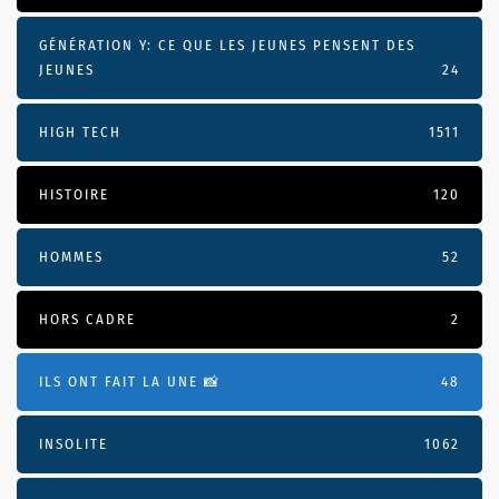
GÉNÉRATION Y: CE QUE LES JEUNES PENSENT DES
JEUNES
24
HIGH TECH
1511
HISTOIRE
120
HOMMES
52
HORS CADRE
2
ILS ONT FAIT LA UNE 📸
48
INSOLITE
1062