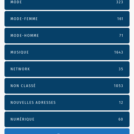
MODE
323
MODE-FEMME
161
MODE-HOMME
71
MUSIQUE
1643
NETWORK
35
NON CLASSÉ
1053
NOUVELLES ADRESSES
12
NUMÉRIQUE
60