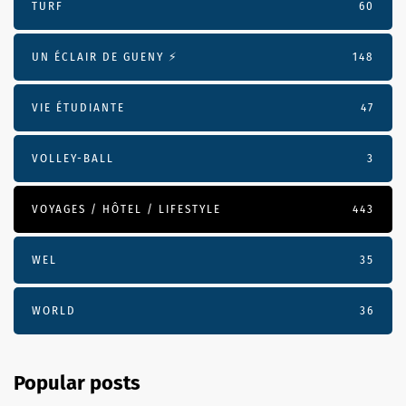
TURF
60
UN ÉCLAIR DE GUENY ⚡️
148
VIE ÉTUDIANTE
47
VOLLEY-BALL
3
VOYAGES / HÔTEL / LIFESTYLE
443
WEL
35
WORLD
36
Popular posts