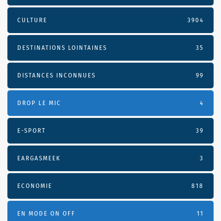
CULTURE
3904
DESTINATIONS LOINTAINES
35
DISTANCES INCONNUES
99
DROP LE MIC
4
E-SPORT
39
EARGASMEEK
3
ECONOMIE
818
EN MODE ON OFF
11