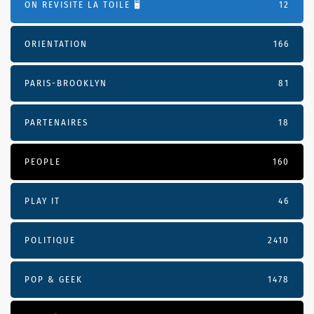
ON REVISITE LA TOILE 🖥️
12
ORIENTATION
166
PARIS-BROOKLYN
81
PARTENAIRES
18
PEOPLE
160
PLAY IT
46
POLITIQUE
2410
POP & GEEK
1478