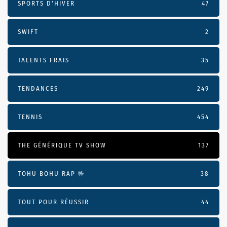
SPORTS D'HIVER
47
SWIFT
2
TALENTS FRAIS
35
TENDANCES
249
TENNIS
454
THE GÉNÉRIQUE TV SHOW
137
TOHU BOHU RAP 🤟
38
TOUT POUR RÉUSSIR
44