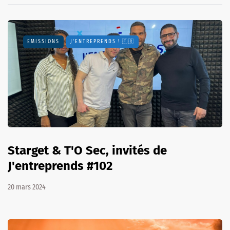
EMISSIONS
J'ENTREPRENDS ! 🇫🇷
Starget & T'O Sec, invités de
J'entreprends #102
20 mars 2024