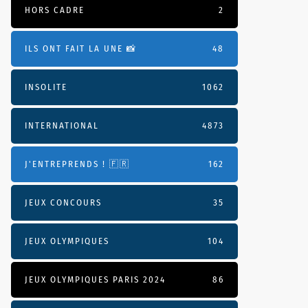
HORS CADRE
2
ILS ONT FAIT LA UNE 📸
48
INSOLITE
1062
INTERNATIONAL
4873
J'ENTREPRENDS ! 🇫🇷
162
JEUX CONCOURS
35
JEUX OLYMPIQUES
104
JEUX OLYMPIQUES PARIS 2024
86