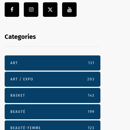
Categories
ART
131
ART / EXPO
203
BASKET
143
BEAUTÉ
199
BEAUTÉ-FEMME
123