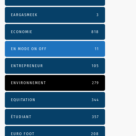
EARGASMEEK
3
ECONOMIE
818
EN MODE ON OFF
11
ENTREPRENEUR
105
ENVIRONNEMENT
279
EQUITATION
344
ÉTUDIANT
357
EURO FOOT
208