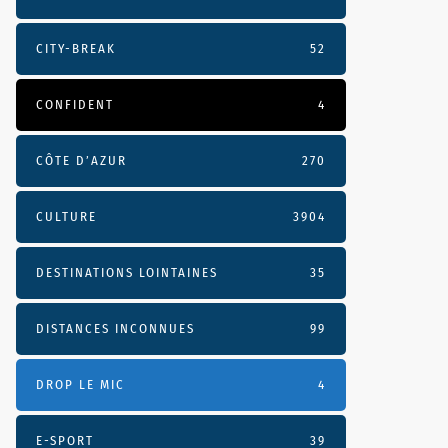
CITY-BREAK
52
CONFIDENT
4
CÔTE D’AZUR
270
CULTURE
3904
DESTINATIONS LOINTAINES
35
DISTANCES INCONNUES
99
DROP LE MIC
4
E-SPORT
39