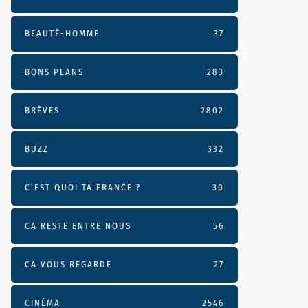
BEAUTÉ-HOMME
37
BONS PLANS
283
BRÈVES
2802
BUZZ
332
C'EST QUOI TA FRANCE ?
30
CA RESTE ENTRE NOUS
56
CA VOUS REGARDE
27
CINÉMA
2546