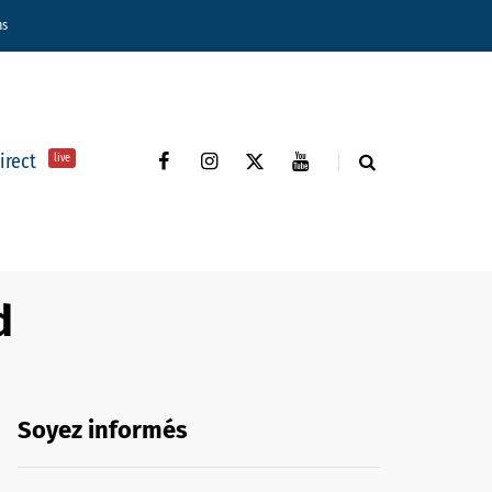
ns
direct
live
d
Soyez informés