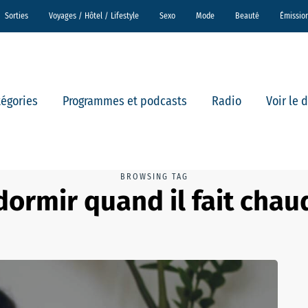
Sorties
Voyages / Hôtel / Lifestyle
Sexo
Mode
Beauté
Émissio
tégories
Programmes et podcasts
Radio
Voir le 
BROWSING TAG
dormir quand il fait chau