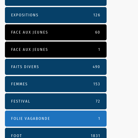
EXPOSITIONS
126
FACE AUX JEUNES
60
FACE AUX JEUNES
1
FAITS DIVERS
490
FEMMES
153
FESTIVAL
72
FOLIE VAGABONDE
1
FOOT
1831