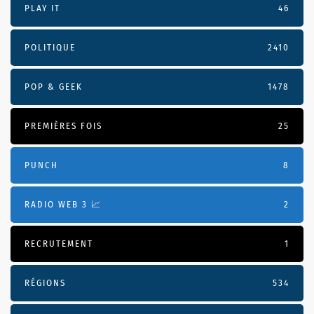
PLAY IT
46
POLITIQUE
2410
POP & GEEK
1478
PREMIÈRES FOIS
25
PUNCH
8
RADIO WEB 3 📈
2
RECRUTEMENT
1
RÉGIONS
534