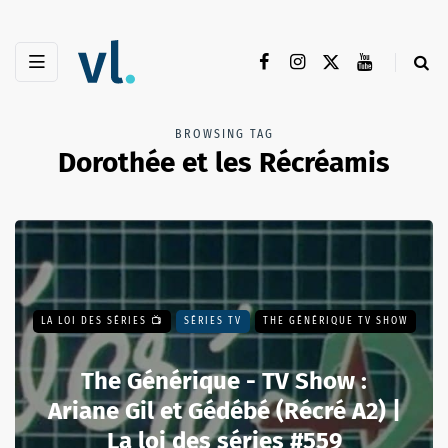
BROWSING TAG
Dorothée et les Récréamis
LA LOI DES SÉRIES 📺
SÉRIES TV
THE GÉNÉRIQUE TV SHOW
The Générique - TV Show :
Ariane Gil et Gédébé (Récré A2) |
La loi des séries #559