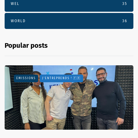
WEL
35
WORLD
36
Popular posts
EMISSIONS
J'ENTREPRENDS ! 🇫🇷