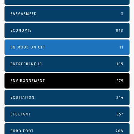
EARGASMEEK
3
ECONOMIE
818
EN MODE ON OFF
11
ENTREPRENEUR
105
ENVIRONNEMENT
279
EQUITATION
344
ÉTUDIANT
357
EURO FOOT
208