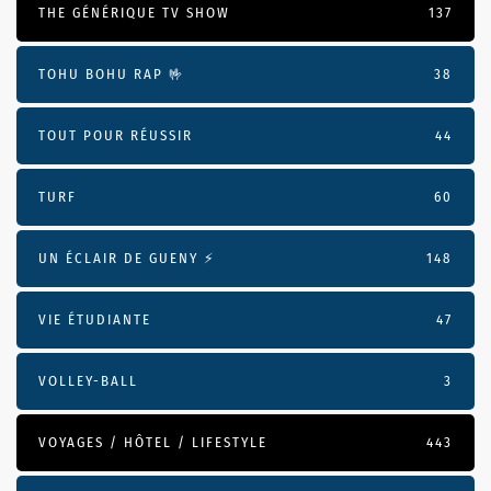
THE GÉNÉRIQUE TV SHOW
137
TOHU BOHU RAP 🤟
38
TOUT POUR RÉUSSIR
44
TURF
60
UN ÉCLAIR DE GUENY ⚡️
148
VIE ÉTUDIANTE
47
VOLLEY-BALL
3
VOYAGES / HÔTEL / LIFESTYLE
443