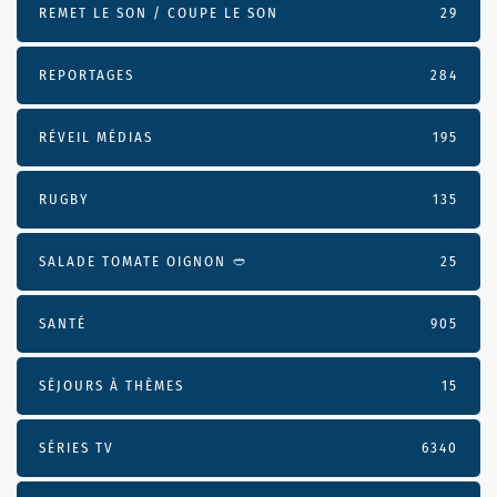
REMET LE SON / COUPE LE SON
29
REPORTAGES
284
RÉVEIL MÉDIAS
195
RUGBY
135
SALADE TOMATE OIGNON 🥙
25
SANTÉ
905
SÉJOURS À THÈMES
15
SÉRIES TV
6340