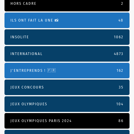
HORS CADRE
2
ILS ONT FAIT LA UNE 📸
48
INSOLITE
1062
INTERNATIONAL
4873
J'ENTREPRENDS ! 🇫🇷
162
JEUX CONCOURS
35
JEUX OLYMPIQUES
104
JEUX OLYMPIQUES PARIS 2024
86