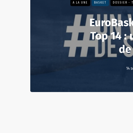
A LA UNE
BASKET
DOSSIER - 
EuroBask
Top 14 :
de
14 