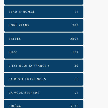
BEAUTÉ-HOMME
37
BONS PLANS
283
BRÈVES
2802
BUZZ
332
C'EST QUOI TA FRANCE ?
30
CA RESTE ENTRE NOUS
56
CA VOUS REGARDE
27
CINÉMA
2546