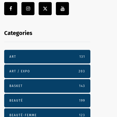
Categories
ART
131
ART / EXPO
203
BASKET
143
BEAUTÉ
199
BEAUTÉ-FEMME
123