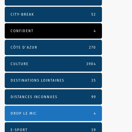
CITY-BREAK
52
CONFIDENT
4
CÔTE D’AZUR
270
CULTURE
3904
DESTINATIONS LOINTAINES
35
DISTANCES INCONNUES
99
DROP LE MIC
4
E-SPORT
39