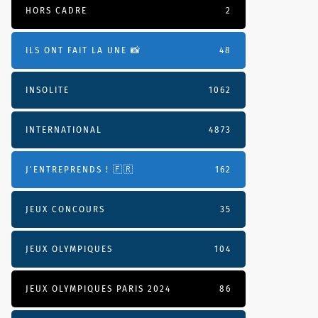
HORS CADRE
2
ILS ONT FAIT LA UNE 📸
48
INSOLITE
1062
INTERNATIONAL
4873
J'ENTREPRENDS ! 🇫🇷
162
JEUX CONCOURS
35
JEUX OLYMPIQUES
104
JEUX OLYMPIQUES PARIS 2024
86