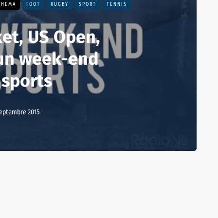
THEMA
FOOT
RUGBY
SPORT
TENNIS
et, US Open,
 un week-end
 sports
septembre 2015