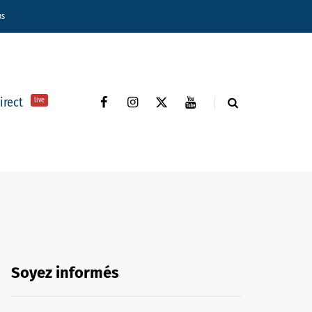
ns
direct
live
Soyez informés