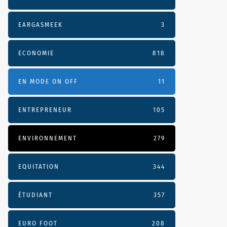
EARGASMEEK
3
ECONOMIE
818
EN MODE ON OFF
11
ENTREPRENEUR
105
ENVIRONNEMENT
279
EQUITATION
344
ÉTUDIANT
357
EURO FOOT
208