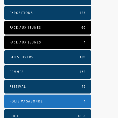
EXPOSITIONS
126
FACE AUX JEUNES
60
FACE AUX JEUNES
1
FAITS DIVERS
491
FEMMES
153
FESTIVAL
72
FOLIE VAGABONDE
1
FOOT
1831