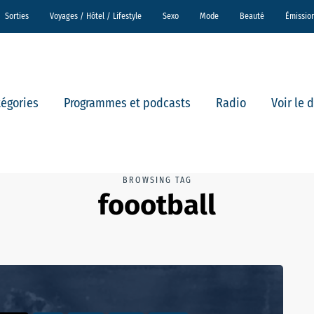
Sorties
Voyages / Hôtel / Lifestyle
Sexo
Mode
Beauté
Émissio
tégories
Programmes et podcasts
Radio
Voir le 
BROWSING TAG
foootball