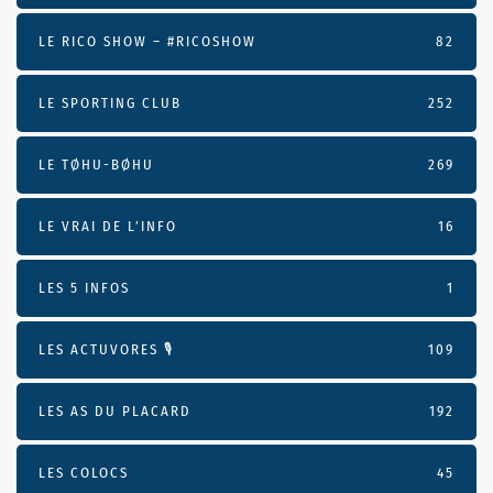
LE RICO SHOW – #RICOSHOW
82
LE SPORTING CLUB
252
LE TØHU-BØHU
269
LE VRAI DE L’INFO
16
LES 5 INFOS
1
LES ACTUVORES 🎙
109
LES AS DU PLACARD
192
LES COLOCS
45