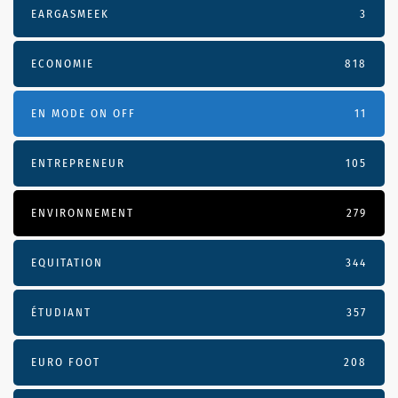
EARGASMEEK
3
ECONOMIE
818
EN MODE ON OFF
11
ENTREPRENEUR
105
ENVIRONNEMENT
279
EQUITATION
344
ÉTUDIANT
357
EURO FOOT
208