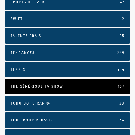
SPORTS D'HIVER
47
SWIFT
2
TALENTS FRAIS
35
TENDANCES
249
TENNIS
454
THE GÉNÉRIQUE TV SHOW
137
TOHU BOHU RAP 🤟
38
TOUT POUR RÉUSSIR
44