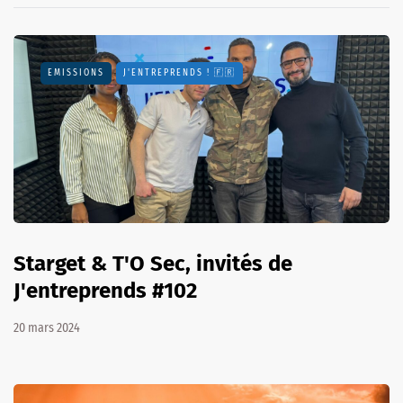
EMISSIONS
J'ENTREPRENDS ! 🇫🇷
Starget & T'O Sec, invités de
J'entreprends #102
20 mars 2024