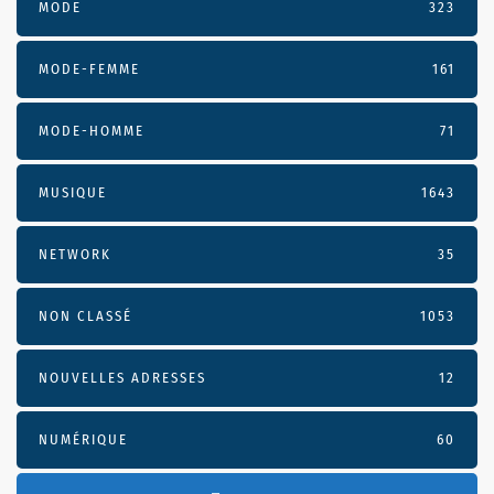
MODE
323
MODE-FEMME
161
MODE-HOMME
71
MUSIQUE
1643
NETWORK
35
NON CLASSÉ
1053
NOUVELLES ADRESSES
12
NUMÉRIQUE
60