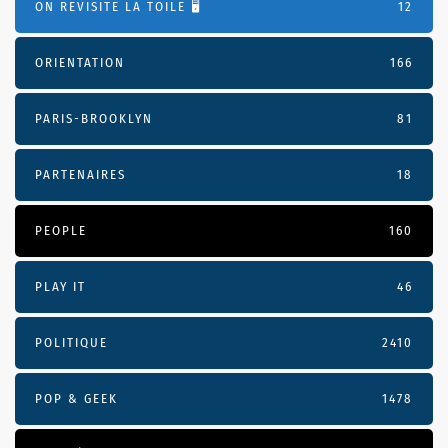
ON REVISITE LA TOILE 🖥️
12
ORIENTATION
166
PARIS-BROOKLYN
81
PARTENAIRES
18
PEOPLE
160
PLAY IT
46
POLITIQUE
2410
POP & GEEK
1478