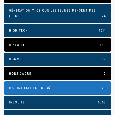
GÉNÉRATION Y: CE QUE LES JEUNES PENSENT DES
JEUNES
24
HIGH TECH
1511
HISTOIRE
120
HOMMES
52
HORS CADRE
2
ILS ONT FAIT LA UNE 📸
48
INSOLITE
1062