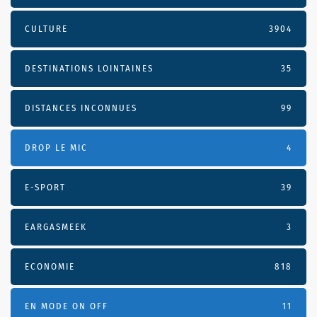
CULTURE
3904
DESTINATIONS LOINTAINES
35
DISTANCES INCONNUES
99
DROP LE MIC
4
E-SPORT
39
EARGASMEEK
3
ECONOMIE
818
EN MODE ON OFF
11