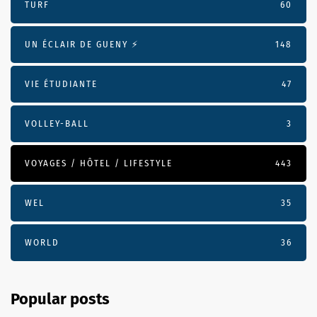
TURF
60
UN ÉCLAIR DE GUENY ⚡️
148
VIE ÉTUDIANTE
47
VOLLEY-BALL
3
VOYAGES / HÔTEL / LIFESTYLE
443
WEL
35
WORLD
36
Popular posts