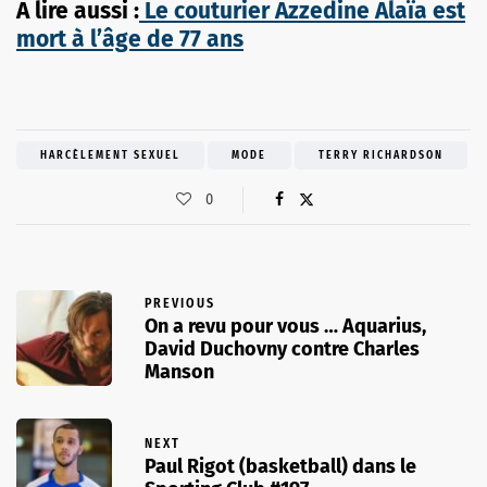
A lire aussi :
Le couturier Azzedine Alaïa est
mort à l’âge de 77 ans
HARCÈLEMENT SEXUEL
MODE
TERRY RICHARDSON
0
PREVIOUS
On a revu pour vous … Aquarius,
David Duchovny contre Charles
Manson
NEXT
Paul Rigot (basketball) dans le