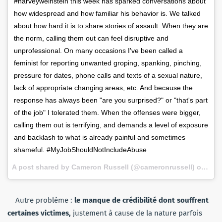
#harveyweinstein this week has sparked conversations about
how widespread and how familiar his behavior is. We talked
about how hard it is to share stories of assault. When they are
the norm, calling them out can feel disruptive and
unprofessional. On many occasions I've been called a
feminist for reporting unwanted groping, spanking, pinching,
pressure for dates, phone calls and texts of a sexual nature,
lack of appropriate changing areas, etc. And because the
response has always been "are you surprised?" or "that's part
of the job" I tolerated them. When the offenses were bigger,
calling them out is terrifying, and demands a level of exposure
and backlash to what is already painful and sometimes
shameful. #MyJobShouldNotIncludeAbuse
A post shared by Cameron Russell (@cameronrussell) on
Oct 
Autre problème :
le manque de crédibilité dont souffrent
certaines victimes,
j
ustement à cause de la nature parfois