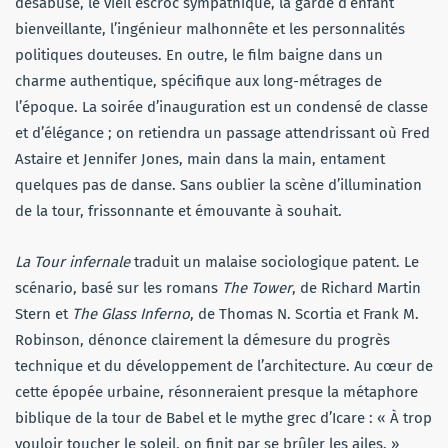
désabusé, le vieil escroc sympathique, la garde d’enfant
bienveillante, l’ingénieur malhonnête et les personnalités
politiques douteuses. En outre, le film baigne dans un
charme authentique, spécifique aux long-métrages de
l’époque. La soirée d’inauguration est un condensé de classe
et d’élégance ; on retiendra un passage attendrissant où Fred
Astaire et Jennifer Jones, main dans la main, entament
quelques pas de danse. Sans oublier la scène d’illumination
de la tour, frissonnante et émouvante à souhait.
La Tour infernale
traduit un malaise sociologique patent. Le
scénario, basé sur les romans
The Tower
, de Richard Martin
Stern et
The Glass Inferno
, de Thomas N. Scortia et Frank M.
Robinson, dénonce clairement la démesure du progrès
technique et du développement de l’architecture. Au cœur de
cette épopée urbaine, résonneraient presque la métaphore
biblique de la tour de Babel et le mythe grec d’Icare : « À trop
vouloir toucher le soleil, on finit par se brûler les ailes. »