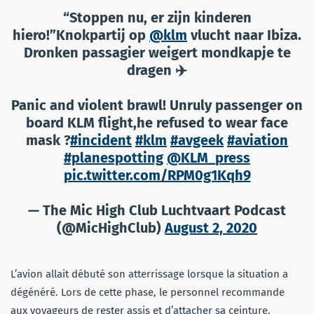
“Stoppen nu, er zijn kinderen
hiero!”Knokpartij op
@klm
vlucht naar Ibiza.
Dronken passagier weigert mondkapje te
dragen ✈️
Panic and violent brawl! Unruly passenger on
board KLM flight,he refused to wear face
mask ?
#incident
#klm
#avgeek
#aviation
#planespotting
@KLM_press
pic.twitter.com/RPM0g1Kqh9
— The Mic High Club Luchtvaart Podcast
(@MicHighClub)
August 2, 2020
L’avion allait débuté son atterrissage lorsque la situation a
dégénéré. Lors de cette phase, le personnel recommande
aux voyageurs de rester assis et d’attacher sa ceinture.