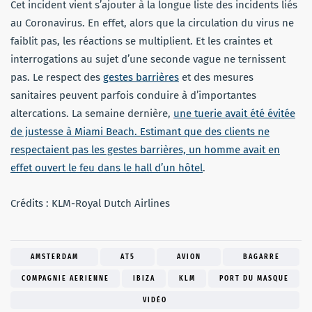
Cet incident vient s’ajouter à la longue liste des incidents liés
au Coronavirus. En effet, alors que la circulation du virus ne
faiblit pas, les réactions se multiplient. Et les craintes et
interrogations au sujet d’une seconde vague ne ternissent
pas. Le respect des
gestes barrières
et des mesures
sanitaires peuvent parfois conduire à d’importantes
altercations. La semaine dernière,
une tuerie avait été évitée
de justesse à Miami Beach. Estimant que des clients ne
respectaient pas les gestes barrières, un homme avait en
effet ouvert le feu dans le hall d’un hôtel
.
Crédits : KLM-Royal Dutch Airlines
AMSTERDAM
AT5
AVION
BAGARRE
COMPAGNIE AERIENNE
IBIZA
KLM
PORT DU MASQUE
VIDÉO