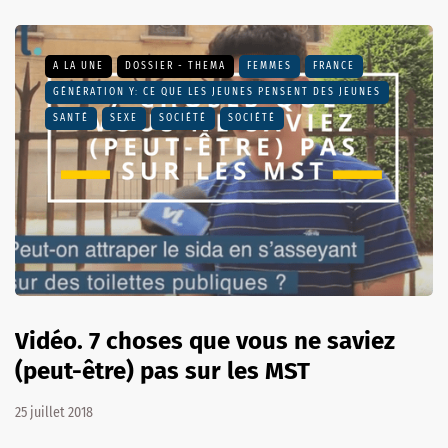
A LA UNE
DOSSIER - THEMA
FEMMES
FRANCE
GÉNÉRATION Y: CE QUE LES JEUNES PENSENT DES JEUNES
SANTÉ
SEXE
SOCIÉTÉ
SOCIÉTÉ
Vidéo. 7 choses que vous ne saviez
(peut-être) pas sur les MST
25 juillet 2018