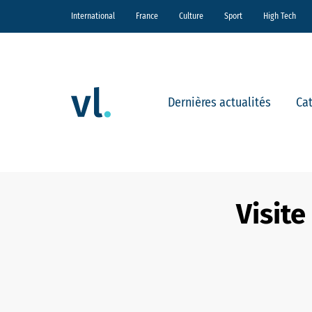
International
France
Culture
Sport
High Tech
Dernières actualités
Ca
Visit