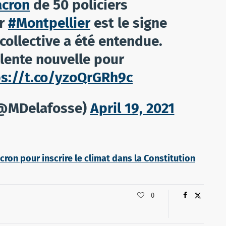
cron
de 50 policiers
ur
#Montpellier
est le signe
ollective a été entendue.
llente nouvelle pour
ps://t.co/yzoQrGRh9c
(@MDelafosse)
April 19, 2021
on pour inscrire le climat dans la Constitution
0