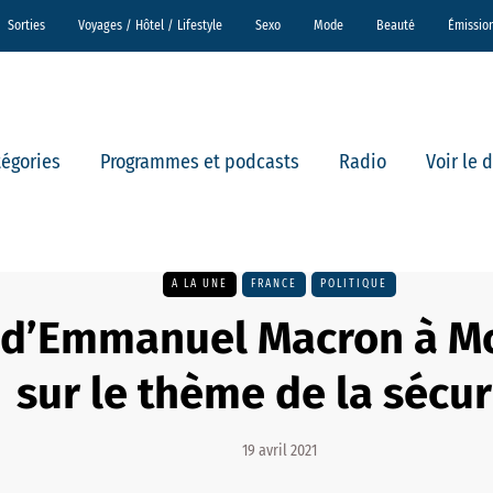
Sorties
Voyages / Hôtel / Lifestyle
Sexo
Mode
Beauté
Émissio
tégories
Programmes et podcasts
Radio
Voir le 
A LA UNE
FRANCE
POLITIQUE
e d’Emmanuel Macron à Mo
sur le thème de la sécur
19 avril 2021