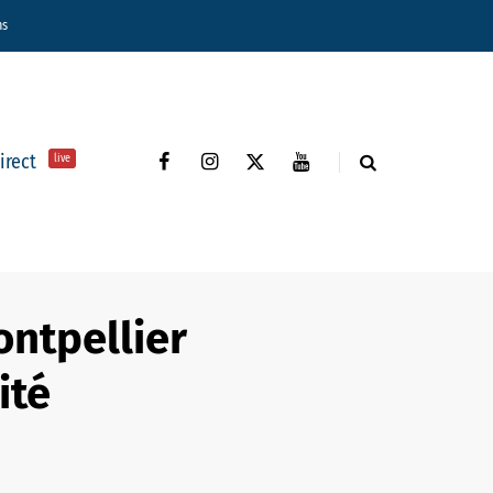
ns
direct
live
ntpellier
ité