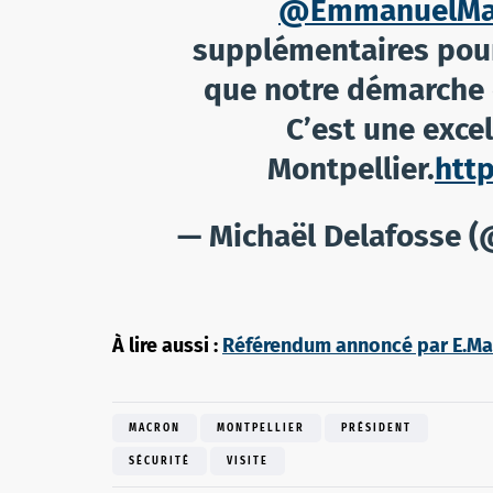
@EmmanuelMa
supplémentaires po
que notre démarche c
C’est une exce
Montpellier.
htt
— Michaël Delafosse 
À lire aussi :
Référendum annoncé par E.Macr
MACRON
MONTPELLIER
PRÉSIDENT
SÉCURITÉ
VISITE