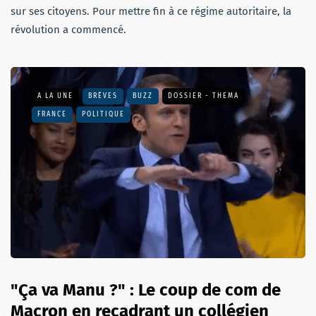
sur ses citoyens. Pour mettre fin à ce régime autoritaire, la
révolution a commencé.
A LA UNE
BRÈVES
BUZZ
DOSSIER - THEMA
FRANCE
POLITIQUE
"Ça va Manu ?" : Le coup de com de
Macron en recadrant un collégien