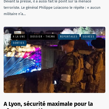
Devant la presse, il a aussi fait le point sur la menace
terroriste. Le général Philippe Loiacono le répète : « aucun
militaire n’a…
A LA UNE
DOSSIER - THEMA
REPORTAGES
SOIRÉES
SORTIES
A Lyon, sécurité maximale pour la