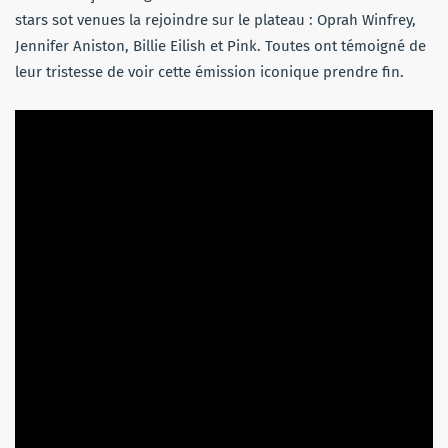
stars sot venues la rejoindre sur le plateau : Oprah Winfrey,
Jennifer Aniston, Billie Eilish et Pink. Toutes ont témoigné de
leur tristesse de voir cette émission iconique prendre fin.