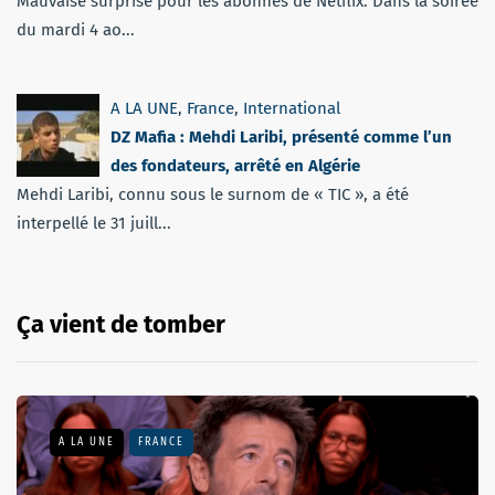
Mauvaise surprise pour les abonnés de Netflix. Dans la soirée
du mardi 4 ao...
A LA UNE
,
France
,
International
DZ Mafia : Mehdi Laribi, présenté comme l’un
des fondateurs, arrêté en Algérie
Mehdi Laribi, connu sous le surnom de « TIC », a été
interpellé le 31 juill...
Ça vient de tomber
A LA UNE
FRANCE