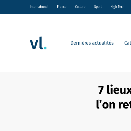
International
France
Culture
Sport
High Tech
Dernières actualités
Ca
7 lie
l’on r