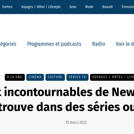
Sorties
Voyages / Hôtel / Lifestyle
Sexo
Mode
Beauté
Émissio
tégories
Programmes et podcasts
Radio
Voir le 
A LA UNE
CINÉMA
CULTURE
SÉRIES TV
VOYAGES / HÔTEL / LIF
ux incontournables de Ne
etrouve dans des séries o
15 mars 2022