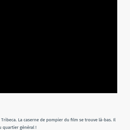
Tribeca. La caserne de pompier du film se trouve là-bas. Il
u quartier général !