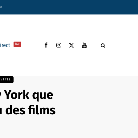
ns
direct
live
ESTYLE
w York que
u des films