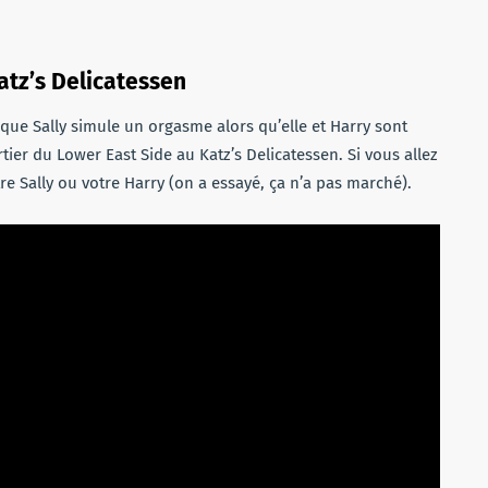
atz’s Delicatessen
que Sally simule un orgasme alors qu’elle et Harry sont
tier du Lower East Side au Katz’s Delicatessen. Si vous allez
re Sally ou votre Harry (on a essayé, ça n’a pas marché).