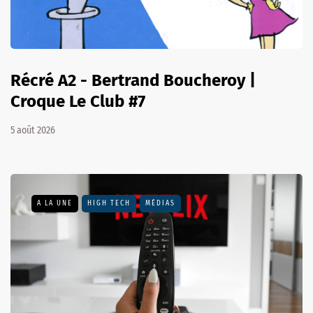
Récré A2 - Bertrand Boucheroy |
Croque Le Club #7
5 août 2026
A LA UNE
HIGH TECH
MÉDIAS