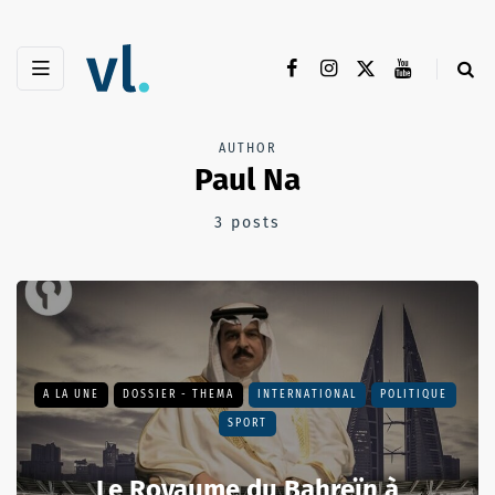
AUTHOR
Paul Na
3 posts
A LA UNE
DOSSIER - THEMA
INTERNATIONAL
POLITIQUE
SPORT
Le Royaume du Bahreïn à