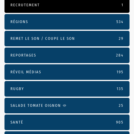
RECRUTEMENT
1
RÉGIONS
534
REMET LE SON / COUPE LE SON
29
REPORTAGES
284
RÉVEIL MÉDIAS
195
RUGBY
135
SALADE TOMATE OIGNON 🥙
25
SANTÉ
905