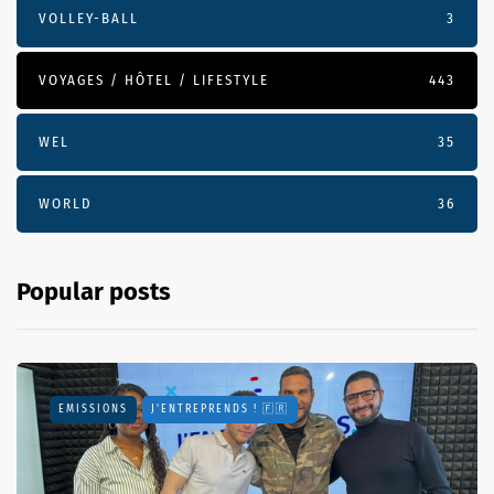
VOLLEY-BALL
3
VOYAGES / HÔTEL / LIFESTYLE
443
WEL
35
WORLD
36
Popular posts
EMISSIONS
J'ENTREPRENDS ! 🇫🇷