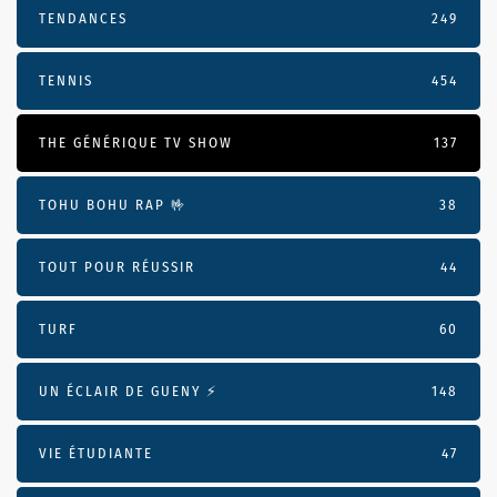
TENDANCES
249
TENNIS
454
THE GÉNÉRIQUE TV SHOW
137
TOHU BOHU RAP 🤟
38
TOUT POUR RÉUSSIR
44
TURF
60
UN ÉCLAIR DE GUENY ⚡️
148
VIE ÉTUDIANTE
47