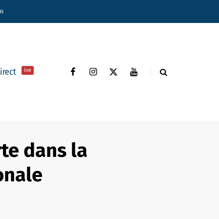
ns
direct
live
te dans la
onale