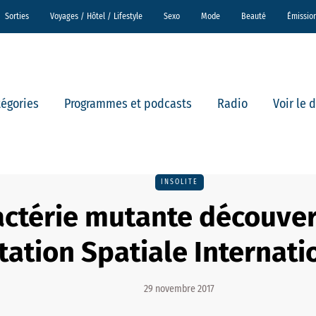
Sorties
Voyages / Hôtel / Lifestyle
Sexo
Mode
Beauté
Émissio
tégories
Programmes et podcasts
Radio
Voir le 
INSOLITE
ctérie mutante découver
tation Spatiale Internati
29 novembre 2017