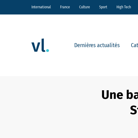
International
France
Culture
Sport
High Tech
Dernières actualités
Ca
Une ba
S