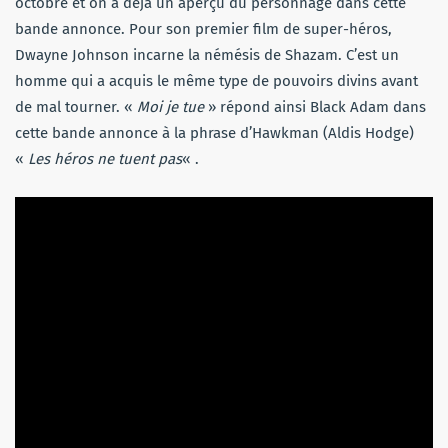
octobre et on a déjà un aperçu du personnage dans cette
bande annonce. Pour son premier film de super-héros,
Dwayne Johnson incarne la némésis de Shazam. C’est un
homme qui a acquis le même type de pouvoirs divins avant
de mal tourner. «
Moi je tue
» répond ainsi Black Adam dans
cette bande annonce à la phrase d’Hawkman (Aldis Hodge)
«
Les héros ne tuent pas
« .