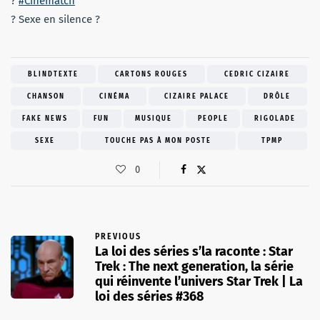
?
#Cinématch
? Sexe en silence ?
BLINDTEXTE
CARTONS ROUGES
CEDRIC CIZAIRE
CHANSON
CINÉMA
CIZAIRE PALACE
DRÔLE
FAKE NEWS
FUN
MUSIQUE
PEOPLE
RIGOLADE
SEXE
TOUCHE PAS À MON POSTE
TPMP
0
PREVIOUS
La loi des séries s’la raconte : Star
Trek : The next generation, la série
qui réinvente l’univers Star Trek | La
loi des séries #368