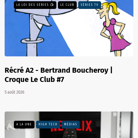
LA LOI DES SÉRIES 📺
LE CLUB
SÉRIES TV
Récré A2 - Bertrand Boucheroy |
Croque Le Club #7
5 août 2026
A LA UNE
HIGH TECH
MÉDIAS